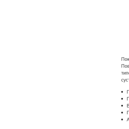
Пок
Пов
тип
сус