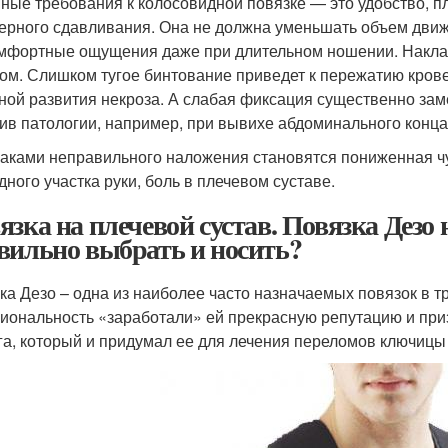
ные требования к колосовидной повязке — это удобство, пл
ерного сдавливания. Она не должна уменьшать объем дви
мфортные ощущения даже при длительном ношении. Накла
ом. Слишком тугое бинтование приведет к пережатию крове
ной развития некроза. А слабая фиксация существенно зам
ив патологии, например, при вывихе абдоминального конца
аками неправильного наложения становятся пониженная чув
дного участка руки, боль в плечевом суставе.
язка на плечевой сустав. Повязка Дезо 
вильно выбрать и носить?
ка Дезо – одна из наиболее часто назначаемых повязок в т
иональность «заработали» ей прекрасную репутацию и приз
га, который и придумал ее для лечения переломов ключицы 