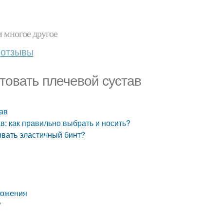
и многое другое
отзывы
нтовать плечевой сустав
тав
в: как правильно выбрать и носить?
ывать эластичный бинт?
ложения
?