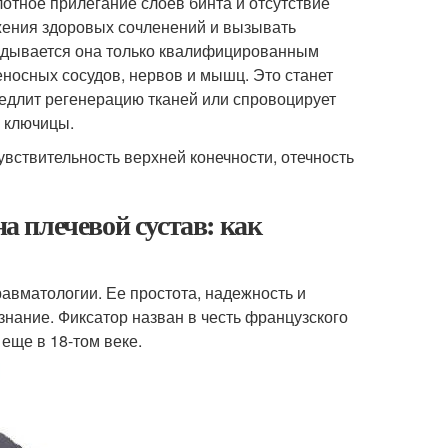
отное прилегание слоев бинта и отсутствие
жения здоровых сочленений и вызывать
дывается она только квалифицированным
носных сосудов, нервов и мышц. Это станет
едлит регенерацию тканей или спровоцирует
 ключицы.
ствительность верхней конечности, отечность
на плечевой сустав: как
равматологии. Ее простота, надежность и
нание. Фиксатор назван в честь французского
еще в 18-том веке.