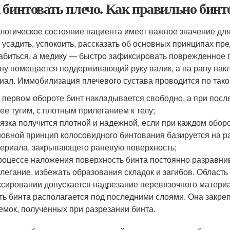
 бинтовать плечо. Как правильно бинто
логическое состояние пациента имеет важное значение дл
 усадить, успокоить, рассказать об основных принципах пр
абиться, а медику — быстро зафиксировать поврежденное
ну помещается поддерживающий руку валик, а на рану на
иал. Иммобилизация плечевого сустава проводится по тако
 первом обороте бинт накладывается свободно, а при пос
ее тугим, с плотным прилеганием к телу;
язка получится плотной и надежной, если при каждом оборо
овной принцип колосовидного бинтования базируется на 
ериала, закрывающего раневую поверхность;
роцессе наложения поверхность бинта постоянно разравнив
легание, избежать образования складок и загибов. Область
сировании допускается надрезание перевязочного матери
ть бинта располагается под последними слоями. Она закре
емок, полученных при разрезании бинта.