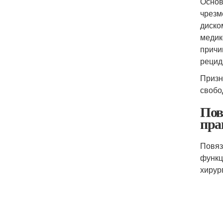
Основ
чрезм
диско
медик
причи
рецид
Призн
свобо
Пов
пра
Повяз
функц
хирур