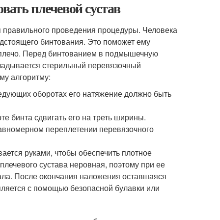
вать плечевой сустав
я правильного проведения процедуры. Человека
едстоящего бинтования. Это поможет ему
 плечо. Перед бинтованием в подмышечную
кладывается стерильный перевязочный
му алгоритму:
ледующих оборотах его натяжение должно быть
те бинта сдвигать его на треть ширины.
равномерном переплетении перевязочного
ается руками, чтобы обеспечить плотное
 плечевого сустава неровная, поэтому при ее
ала. После окончания наложения оставшаяся
пляется с помощью безопасной булавки или