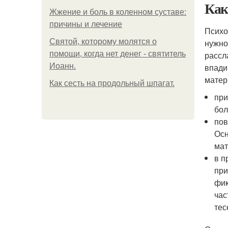
Как
Жжение и боль в коленном суставе:
причины и лечение
Психо
Святой, которому молятся о
нужно
помощи, когда нет денег - святитель
рассл
Иоанн.
впади
матер
Как сесть на продольный шпагат.
при
бол
пов
Осн
мат
в п
при
фик
час
тес