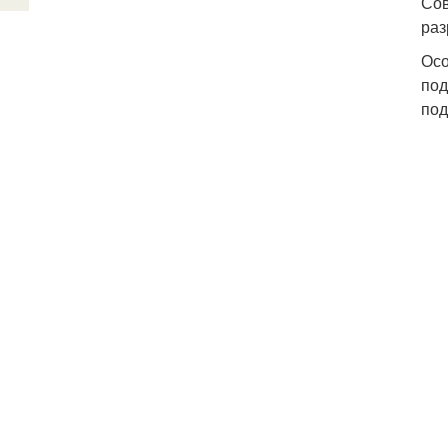
Сов
раз
Осо
под
под