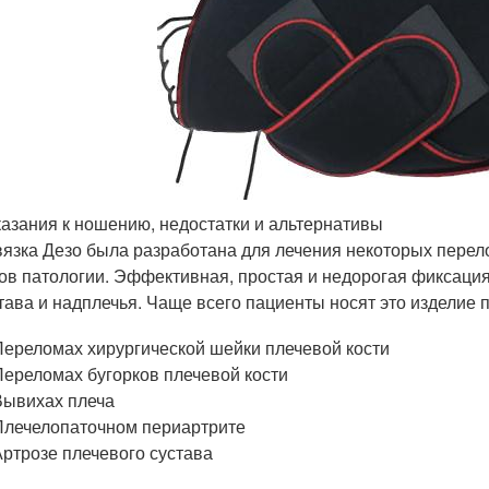
азания к ношению, недостатки и альтернативы
язка Дезо была разработана для лечения некоторых перел
ов патологии. Эффективная, простая и недорогая фиксаци
тава и надплечья. Чаще всего пациенты носят это изделие п
Переломах хирургической шейки плечевой кости
Переломах бугорков плечевой кости
Вывихах плеча
Плечелопаточном периартрите
Артрозе плечевого сустава