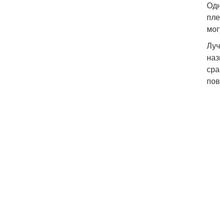
Одн
пле
мог
Луч
наз
сра
пов