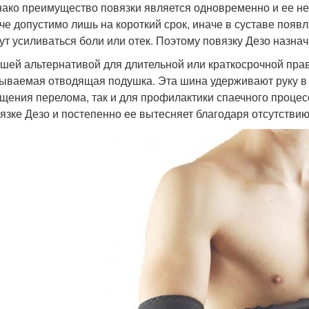
ако преимущество повязки является одновременно и ее не
че допустимо лишь на короткий срок, иначе в суставе появ
ут усиливаться боли или отек. Поэтому повязку Дезо назна
шей альтернативой для длительной или краткосрочной пра
ываемая отводящая подушка. Эта шина удерживают руку в
щения перелома, так и для профилактики спаечного проце
язке Дезо и постепенно ее вытесняет благодаря отсутстви