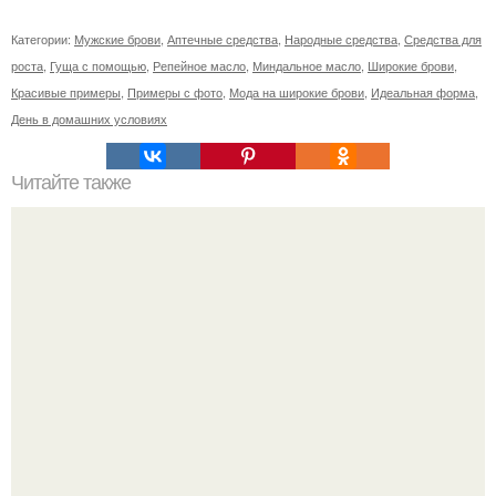
Категории:
Мужские брови
,
Аптечные средства
,
Народные средства
,
Средства для
роста
,
Гуща с помощью
,
Репейное масло
,
Миндальное масло
,
Широкие брови
,
Красивые примеры
,
Примеры с фото
,
Мода на широкие брови
,
Идеальная форма
,
День в домашних условиях
Читайте также
Список продуктов на одного человека. Список продуктов
на неделю (две) на 1 человека.