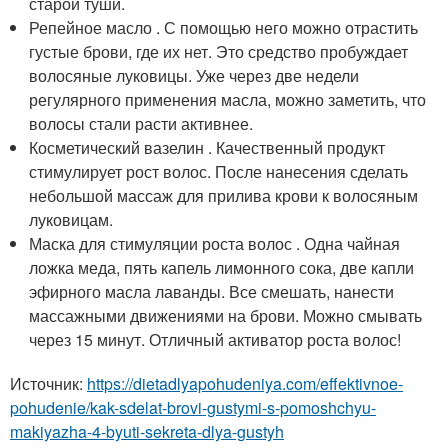
старой туши.
Репейное масло . С помощью него можно отрастить
густые брови, где их нет. Это средство пробуждает
волосяные луковицы. Уже через две недели
регулярного применения масла, можно заметить, что
волосы стали расти активнее.
Косметический вазелин . Качественный продукт
стимулирует рост волос. После нанесения сделать
небольшой массаж для прилива крови к волосяным
луковицам.
Маска для стимуляции роста волос . Одна чайная
ложка меда, пять капель лимонного сока, две капли
эфирного масла лаванды. Все смешать, нанести
массажными движениями на брови. Можно смывать
через 15 минут. Отличный активатор роста волос!
Источник:
https://dietadlyapohudeniya.com/effektivnoe-
pohudenie/kak-sdelat-brovi-gustymi-s-pomoshchyu-
makiyazha-4-byuti-sekreta-dlya-gustyh