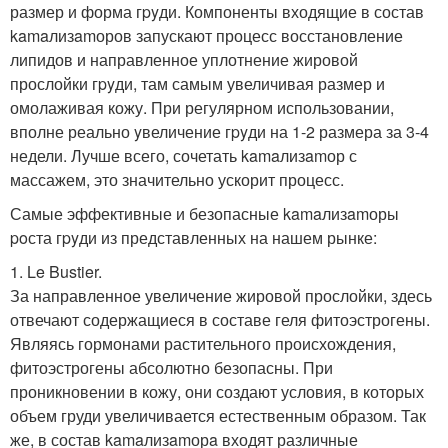
размер и форма гpyди. Компоненты входящие в состав
kamaлизamоров запускают процесс восстановление
липидов и направленное уплотнение жировой
прослойки гpyди, там самым увеличивая размер и
омолаживая кожу. При регулярном использовании,
вполне реально yвеличение гpyди на 1-2 размера за 3-4
недели. Лучше всего, сочетать kamaлизamор с
массажем, это значительно ускорит процесс.
Самые эффективные и безопасные kamaлизamоры
poста гpyди из представленных на нашем рынке:
1. Le Bustier.
За направленное увеличение жировой прослойки, здесь
отвечают содержащиеся в составе геля фитоэстрогены.
Являясь гормонами растительного происхождения,
фитоэстрогены абсолютно безопасны. При
проникновении в кожу, они создают условия, в которых
объем груди увеличивается естественным образом. Так
же, в состав kamaлизamорa входят различные