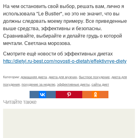
На чем остановить свой выбор, решать вам, лично я
использовала "Le Bustier", но это не значит, что вы
должны следовать моему примеру. Все приведенные
выше средства, эффективны и безопасны.
Сравнивайте, выбирайте и делайте грудь о которой
мечтали. Светлана морозова.
Смотрите ещё новости об эффективных диетах
http://dietyi.ru-best.com/novosti-o-dietah/effektivnye-diety
Категории:
домашняя диета
,
диета для мужчин
,
быстрое похудение
,
диета для
похудения
,
похудение за неделю
,
эффективные диеты
,
сайты диет
Читайте также