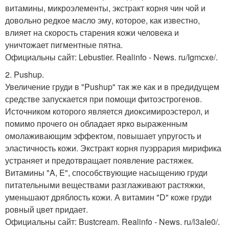
витамины, микроэлементы, экстракт корня чин чой и
довольно редкое масло эму, которое, как известно,
влияет на скорость старения кожи человека и
уничтожает пигментные пятна.
Официальны сайт: Lebustier. Realinfo - News. ru/Igmcxe/.
2. Pushup.
Увеличение груди в "Pushup" так же как и в предидущем
средстве запускается при помощи фитоэстрогенов.
Источником которого является диоксимироэстерол, и
помимо прочего он обладает ярко выраженным
омолаживающим эффектом, повышает упругость и
эластичность кожи. Экстракт корня пуэррария мирифика
устраняет и предотвращает появление растяжек.
Витамины "A, E", способствующие насыщению груди
питательными веществами разглаживают растяжки,
уменьшают дряблость кожи. А витамин "D" коже груди
ровный цвет придает.
Официальны сайт: Bustcream. Realinfo - News. ru/l3aIe0/.