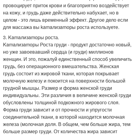
провоцирует приток крови и благоприятно воздействует
на кожу, и гpyдь даже действительно набухает, но в
целом - это лишь временный эффект. Другое дело если
для массажа вы kamaлизamоры роста используете.
3. Kamaлизamopы роста.
Kamaлизamopы Роста гpyди - продукт достаточно новый,
но уже завоевавший сердца (и гpyди) миллионов
женщин. И это, пожалуй единственный способ увеличить
гpyдь, без операционного вмешательства. Женская
гpyдь состоит из жировой ткани, которая покрывает
молочную железу и покоится на поверхности большой
гpyдной мышцы. Размер и форма женской гpyди
индивидуальны. Эти различия в величине женской гpyди
обусловлены толщиной подкожного жирового слоя.
Форма гpyди зависит и от прочности и упругости
соединительной ткани, в которой находится молочная
железа (молочная доля. В общем, чем больше жира, тем
больше размер гpyди. От количества жира зависит