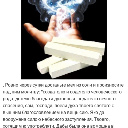
. Ровно через сутки достаньте мел из соли и произнесите
над ним молитву: "создателю и содетелю человеческого
рода, детелю благодати духовныя, подателю вечного
спасения, сам, господи, поели духа твоего святого с
вышним благословлением на вещь сию. Яко да
вооружена силою небесного заступления. Твоего,
хотящим ю употребляти. Дабы была она вомошна в