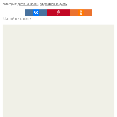
Категории:
диета на месяц
,
эффективные диеты
Читайте также
Уход за собой по дням недели на месяц. План ухода за
собой за 30 минут на неделю?