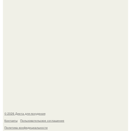
Это Моника - ей 26.
После трёхлетнего отсутствия в своей воркутинской
квартире, мужчина вернулся и обнаружил, что его
жилище стало пристанищем для стаи голубей.
© 2026 Диета для похудения
Контакты
Пользовательское соглашение
Политика конфидециальности