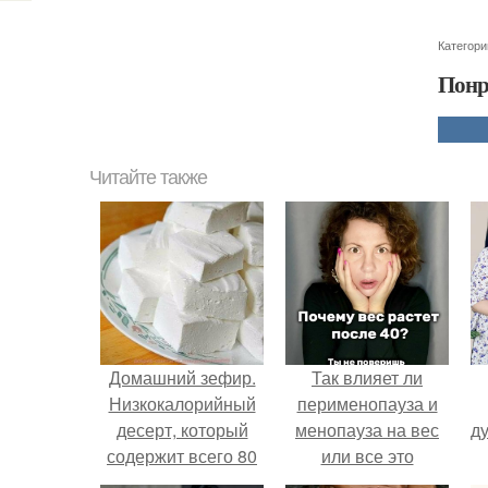
Категори
Понр
Читайте также
Домашний зефир.
Так влияет ли
Низкокалорийный
перименопауза и
десерт, который
менопауза на вес
ду
содержит всего 80
или все это
ккал на 100 гр,
ерунда?