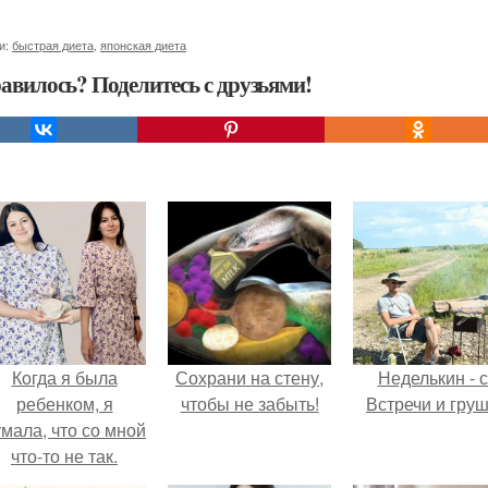
и:
быстрая диета
,
японская диета
авилось? Поделитесь с друзьями!
Когда я была
Сохрани на стену,
Неделькин - с
ребенком, я
чтобы не забыть!
Встречи и груш
мала, что со мной
что-то не так.