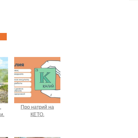
.
Про натрий на
и.
КЕТО.