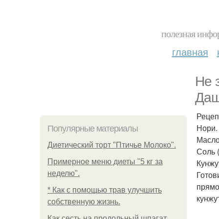
полезная инфор
главная
Не 
Даш
Рецеп
Нори.
Популярные материалы
Масло
Диетический торт "Птичье Молоко".
Соль (
Примерное меню диеты "5 кг за
Кунжу
неделю".
Готов
прямо
* Как с помощью трав улучшить
кунжу
собственную жизнь.
Как сесть на продольный шпагат.