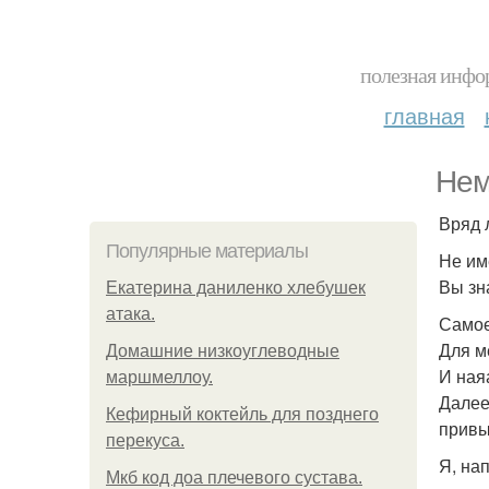
полезная инфор
главная
Нем
Вряд 
Популярные материалы
Не име
Вы зна
Екатерина даниленко хлебушек
атака.
Самое
Для м
Домашние низкоуглеводные
И ная
маршмеллоу.
Далее
Кефирный коктейль для позднего
привы
перекуса.
Я, на
Мкб код доа плечевого сустава.