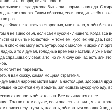
кадо - я ж говорю, ничего нового.
одильнике всегда должна быть еда - нормальная еда. С жир
 я даже не говорю. Таким образом, если посадить себя на ж
лько раз.
му сейчас не гонюсь за скоростью, мне важно, чтобы без отк
том я не виню себя, если съем кусочек лишнего. Когда все в
льствии и быть несчастной. Я тоже ем, кусочек или два. Гов
ь, я спокойно могу есть бутерброд с маслом и икрой? И орг
у ладно, а то я думал, голодные времена настали, я уж нача
гда спрашиваю у себя: а точно ли я хочу сейчас есть или это
ное.
помогает не переедать.
 это, я вам скажу, самая мощная стратегия.
идуманная нарочно мотивация, а настоящая, здоровая друж
ольше не хочется ему вредить, запихивать мусорную еду, в
еская активность обязательна. Все начинается с нее.
ие! Только в том случае, если она есть, значит, мы контрол
ем приказ телу - гулять, плавать, обливаться холодной водо