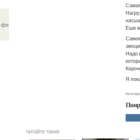
Самая
Нагру
насыщ
⇦
Еше м
Самое
эмоци
Надо 
котор
Короч
Я пок
Категори
Понр
Читайте также