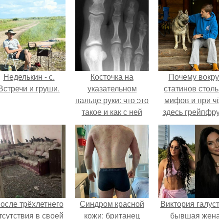
Неделькин - с.
Косточка на
Почему вокру
Встречи и груши.
указательном
статинов столь
пальце руки: что это
мифов и при ч
такое и как с ней
здесь грейпфр
бороться
осле трёхлетнего
Синдром красной
Виктория галуст
тсутствия в своей
кожи: британец
бывшая жен