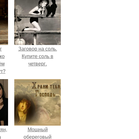
г
Заговор на соль.
ко
Купите соль в
ём
четверг.
ут?
ян,
Мощный
а
обереговый