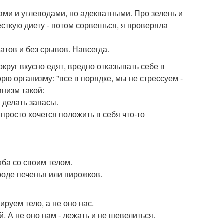
ами и углеводами, но адекватными. Про зелень и
есткую диету - потом сорвешься, я проверяла
атов и без срывов. Навсегда.
округ вкусно едят, вредно отказывать себе в
орю организму: "все в порядке, мы не стрессуем -
анизм такой:
л делать запасы.
 просто хочется положить в себя что-то
ба со своим телом.
роде печенья или пирожков.
ируем тело, а не оно нас.
й. А не оно нам - лежать и не шевелиться.