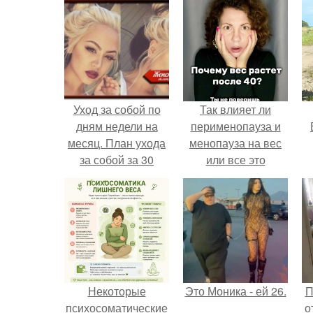
Уход за собой по
Так влияет ли
дням недели на
перименопауза и
месяц. План ухода
менопауза на вес
за собой за 30
или все это
минут на неделю?
ерунда?
Некоторые
Это Моника - ей 26.
П
психосоматические
о