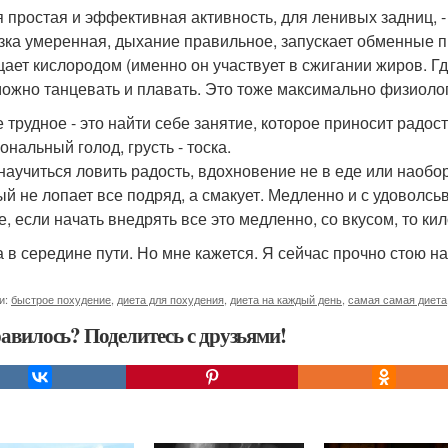
 простая и эффективная активность, для ленивых задниц, -
зка умеренная, дыхание правильное, запускает обменные п
ает кислородом (именно он участвует в сжигании жиров. Г
ожно танцевать и плавать. Это тоже максимально физиоло
 трудное - это найти себе занятие, которое приносит радост
ональный голод, грусть - тоска.
научиться ловить радость, вдохновение не в еде или наобор
ый не лопает все подряд, а смакует. Медленно и с удоволсь
е, если начать внедрять все это медленно, со вкусом, то ки
а в середине пути. Но мне кажется. Я сейчас прочно стою на
и:
быстрое похудение
,
диета для похудения
,
диета на каждый день
,
самая самая диета
авилось? Поделитесь с друзьями!