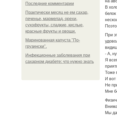
на аво
Последние комментарии
В хол
Практически месяц не ем сахар,
белок
печенье, мармелад, орехи,
неско
сухофрукты, сладкие, кислые,
Поэто
красные фрукты и овощи.
При э
Маринованная капуста "По-
удово
грузински".
видиш
- А, н
Инфекционные заболевания при
Я все
сахарном диабете: что нужно знать
прият
Тоже 
И вот
Не пр
Мне б
Физич
Вниман
Мы да