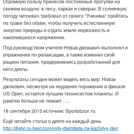
Огромную пользу принесли постоянные прогулки на
свежем воздухе: в лесу, парках и скверах. В солнечную
погоду четоевич требовал от своего "Ученика" пройтись
по траве без обуви, чтобы получить естественную
энергию природы и отдать земле нервозность и
накопившееся напряжение.
Под руководством учителя Новак джокавич выполнял и
упражнения по релаксации, а также изменил свой
рацион питания, придерживаясь разработанной для
него диеты.
Результаты сегодня может видеть весь мир: Новак
джокович, несмотря на недавнее поражение в финале
US Open, остается лучшим теннисистом планеты. И
ракетки больше не ломает ….
18 сентября 2013 источник: Sportobzor. ru.
Ещё читайте статьи о диете на каждый день
http://dietyi.ru-best.com/vidy-diet/dieta-na-kazhdyy-den