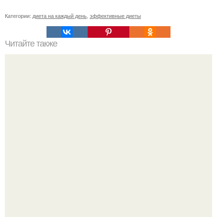
Категории:
диета на каждый день
,
эффективные диеты
Читайте также
Примените эти советы и скоро вы обнаружите, что вы
чертовски привлекательны в шортах.