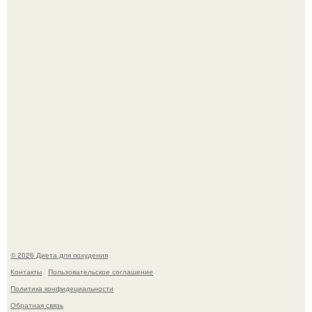
После трёхлетнего отсутствия в своей воркутинской
квартире, мужчина вернулся и обнаружил, что его
жилище стало пристанищем для стаи голубей.
Синдром красной кожи: британец превратил себя в
инвалида из-за бесконтрольного использования мази.
© 2026 Диета для похудения
Контакты
Пользовательское соглашение
Политика конфидециальности
Обратная связь