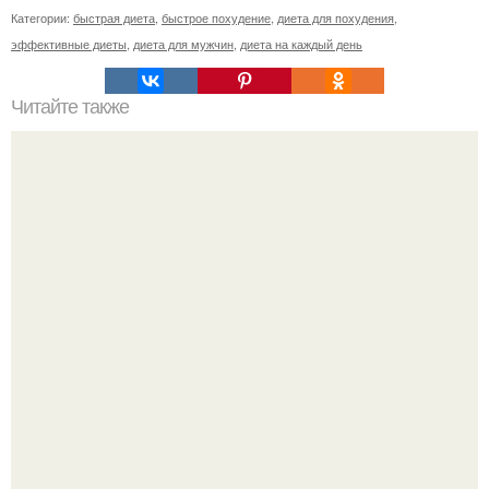
Категории:
быстрая диета
,
быстрое похудение
,
диета для похудения
,
эффективные диеты
,
диета для мужчин
,
диета на каждый день
Читайте также
Питание для большого набора массы.