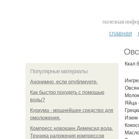
полезная инфор
главная
Овс
Ккал б
Популярные материалы
Ингре
Анонимно, если опубликуете.
Овсян
Как быстро похудеть с помощью
Молоко
воды?
Яйца -
Грецки
Куркума - мощнейшее средство для
Изюм -
омоложения.
Кокосо
Компресс новокаин Димексид вода.
Масло 
Техника наложения компрессов