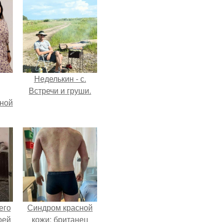
Неделькин - с.
Встречи и груши.
мной
его
Синдром красной
оей
кожи: британец