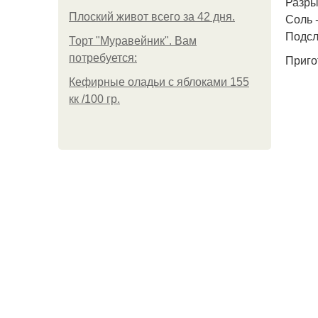
Разрых
Плоский живот всего за 42 дня.
Соль -
Подсла
Торт "Муравейник". Вам
потребуется:
Приго
Кефирные оладьи с яблоками 155
кк /100 гр.