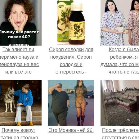
Так влияет ли
Сироп солодки для
Когда я была
перименопауза и
похудения. Сироп
ребенком, я
менопауза на вес
солодки и
думала, что со 
или все это
энтеросгель -
что-то не так.
ерунда?
чистка
лимфосистемы.
Почему вокруг
Это Моника - ей 26.
После трёхлетн
статинов столько
отсутствия в св