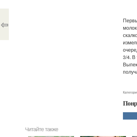
Первы
⇦
молок
скалк
измел
очере
3/4. 
Выпек
получ
Категори
Понр
Читайте также