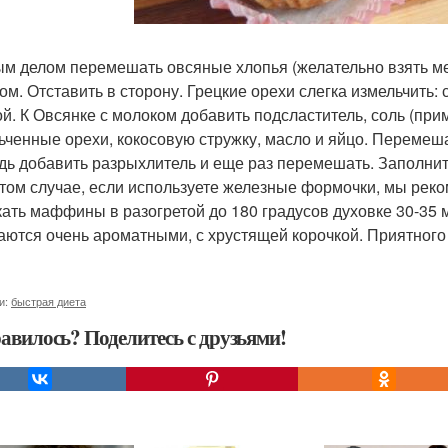
м делом перемешать овсяные хлопья (желательно взять ме
ом. Отставить в сторону. Грецкие орехи слегка измельчить:
ой. К Овсянке с молоком добавить подсластитель, соль (пр
ьченные орехи, кокосовую стружку, масло и яйцо. Перемеша
дь добавить разрыхлитель и еще раз перемешать. Заполнит
В том случае, если используете железные формочки, мы ре
ать маффины в разогретой до 180 градусов духовке 30-35
аются очень ароматными, с хрустящей корочкой. Приятного
и:
быстрая диета
авилось? Поделитесь с друзьями!