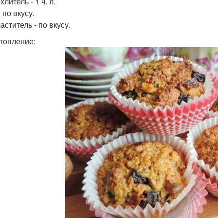
литель - 1 ч. л.
 по вкусу.
ститель - по вкусу.
товление: