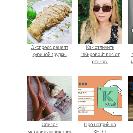
Экспресс рецепт
Как отличить
куриной грудки.
"Жировой" вес от
отёков.
Список
Про натрий на
мотивирующих книг
КЕТО.