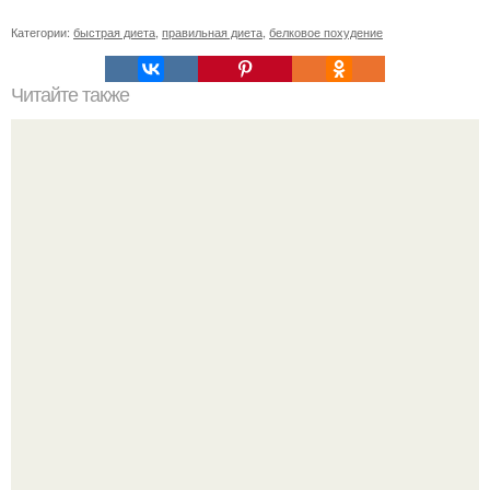
Категории:
быстрая диета
,
правильная диета
,
белковое похудение
Читайте также
Диета "Любимая". За 7 дней уходит до 10 кг.