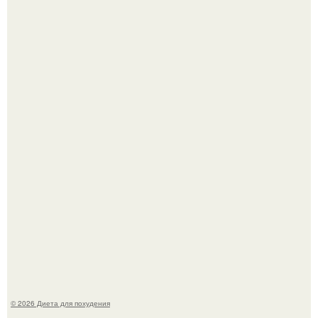
Синдром красной кожи: британец превратил себя в
инвалида из-за бесконтрольного использования мази.
Виктория галустян, бывшая жена юмориста Михаила
галустяна, рассказала о неожиданных последствиях
развода.
© 2026 Диета для похудения