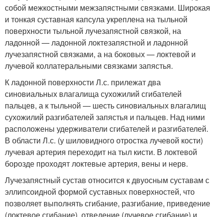
собой межкостными межзапястными связками. Широкая
и тонкая суставная капсула укреплена на тыльной
поверхности тыльной лучезапястной связкой, на
ладонной — ладонной локтезапястной и ладонной
лучезапястной связками, а на боковых — локтевой и
лучевой коллатеральными связками запястья.
К ладонной поверхности Л.с. прилежат два
синовиальных влагалища сухожилий сгибателей
пальцев, а к тыльной — шесть синовиальных влагалищ
сухожилий разгибателей запястья и пальцев. Над ними
расположены удерживатели сгибателей и разгибателей.
В области Л.с. (у шиловидного отростка лучевой кости)
лучевая артерия переходит на тыл кисти. В локтевой
борозде проходят локтевые артерия, вены и нерв.
Лучезапястный сустав относится к двуосным суставам с
эллипсоидной формой суставных поверхностей, что
позволяет выполнять сгибание, разгибание, приведение
(локтевое сгибание), отведение (лучевое сгибание) и