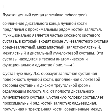
I
Лучезап
я
стный суст
а
в (articulatio radiocarpea)
сочленение дистального конца лучевой кости
предплечья с проксимальным рядом костей запястья.
Функционально является частью сложного кистевого
сустава, в который входят кроме лучезапястного сустава
среднезапястный, межзапястный, запястно-пястный,
межпястный и дистальный лучелоктевой суставы. Эти
суставы находятся в тесном анатомическом и
функциональном единстве ( рис. 1—4 ).
Суставную ямку Л.с. образует запястная суставная
поверхность лучевой кости, дополненная с локтевой
стороны суставным диском треугольной формы,
отделяющим полость Л.с. от полости дистального
лучелоктевого сустава. Суставную головку составляет
проксимальный ряд костей запястья: ладьевидная,
полулунная и трехгранная кости, соединенные между