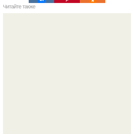
Читайте также
* Заговор на похудение перед сном *.
Когда я была ребенком, я думала, что со мной что-то не
так.