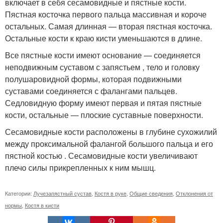
включает в себя сесамовидные и пястные кости.
Пястная косточка первого пальца массивная и короче
остальных. Самая длинная — вторая пястная косточка.
Остальные кости к краю кисти уменьшаются в длине.
Все пястные кости имеют основание — соединяется
неподвижным суставом с запястьем , тело и головку
полушаровидной формы, которая подвижными
суставами соединяется с фалангами пальцев.
Седловидную форму имеют первая и пятая пястные
кости, остальные — плоские суставные поверхности.
Сесамовидные кости расположены в глубине сухожилий
между проксимальной фалангой большого пальца и его
пястной костью . Сесамовидные кости увеличивают
плечо силы прикрепленных к ним мышц.
Категории:
Лучезапястный сустав
,
Костя в руке
,
Общие сведения
,
Отклонения от
нормы
,
Костя в кисти