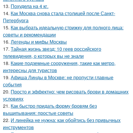
13.
Похудела на 4 кг.
14.
Как Москва снова стала столицей после Санкт-
Петербурга
15.
Как выбрать идеальную стрижку для полного лица:
советы и рекомендации
16.
Легенды и мифы Москвы
17.
Тайная жизнь звезд: 10 геев российского
телевидения, о которых вы не знали
18.
Какие подземные сооружения, такие как метро,
интересны для туристов
19.
Афиша Линды в Москве: не пропусти главные
события
20.
Просто и эффектно: чем рисовать брови в домашних
условиях
21.
Как быстро придать форму бровям без
выщипывания: простые советы
22.
И линейка не нужна: как обойтись без привычных
инструментов