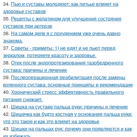
34.
Пью и суставы молодеют: как питьье влияет на
здоровье суставов
35.
Рецепты с желатином для улучшения состояния
суставов при артрозе
36.
На самом деле я с похудением уже очень давно
знакома.
37.
Советы - приметы: 1) не едят и не пьют перед
зеркалом, потеряете красоту и здоровье.
38.
Отек после эндопротезирования тазобедренного
сустава: причины и лечение
39.
Послеоперационная реабилитация после замены
коленного сустава: основные принципы и рекомендации
40.
Хронический стресс эффективность правильного
питания снижает.
41.
Шишка на суставе пальца руки: причины и лечение
42.
Шишечка как будто костная у основания пальца руки:
что это такое и как это влияет на здоровье
43.
Шишки на пальцах рук: почему они появляются и как
их избежать