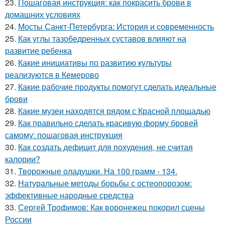
23.
Пошаговая инструкция: как покрасить брови в
домашних условиях
24.
Мосты Санкт-Петербурга: История и современность
25.
Как углы тазобедренных суставов влияют на
развитие ребенка
26.
Какие инициативы по развитию культуры
реализуются в Кемерово
27.
Какие рабочие продукты помогут сделать идеальные
брови
28.
Какие музеи находятся рядом с Красной площадью
29.
Как правильно сделать красивую форму бровей
самому: пошаговая инструкция
30.
Как создать дефицит для похудения, не считая
калории?
31.
Творожные оладушки. На 100 грамм - 134.
32.
Натуральные методы борьбы с остеопорозом:
эффективные народные средства
33.
Сергей Трофимов: Как воронежец покорил сцены
России