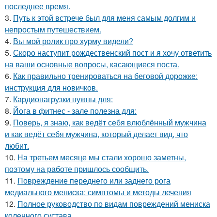
последнее время.
3.
Путь к этой встрече был для меня самым долгим и
непростым путешествием.
4.
Вы мой ролик про хурму видели?
5.
Скоро наступит рождественский пост и я хочу ответить
на ваши основные вопросы, касающиеся поста.
6.
Как правильно тренироваться на беговой дорожке:
инструкция для новичков.
7.
Кардионагрузки нужны для:
8.
Йога в фитнес - зале полезна для:
9.
Поверь, я знаю, как ведёт себя влюблённый мужчина
и как ведёт себя мужчина, который делает вид, что
любит.
10.
На третьем месяце мы стали хорошо заметны,
поэтому на работе пришлось сообщить.
11.
Повреждение переднего или заднего рога
медиального мениска: симптомы и методы лечения
12.
Полное руководство по видам повреждений мениска
коленного сустава