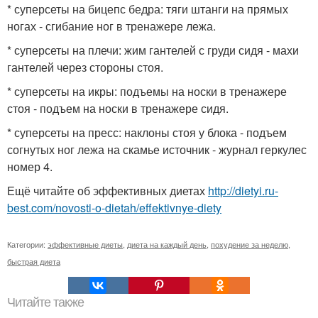
* суперсеты на бицепс бедра: тяги штанги на прямых
ногах - сгибание ног в тренажере лежа.
* суперсеты на плечи: жим гантелей с груди сидя - махи
гантелей через стороны стоя.
* суперсеты на икры: подъемы на носки в тренажере
стоя - подъем на носки в тренажере сидя.
* суперсеты на пресс: наклоны стоя у блока - подъем
согнутых ног лежа на скамье источник - журнал геркулес
номер 4.
Ещё читайте об эффективных диетах
http://dietyi.ru-
best.com/novosti-o-dietah/effektivnye-diety
Категории:
эффективные диеты
,
диета на каждый день
,
похудение за неделю
,
быстрая диета
Читайте также