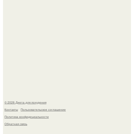
Представляете, какая грустная новость?
180626: вау, прошло уже 4 месяца с тех пор, как Чо боа
родила.
© 2026 Диета для похудения
Контакты
Пользовательское соглашение
Политика конфидециальности
Обратная связь