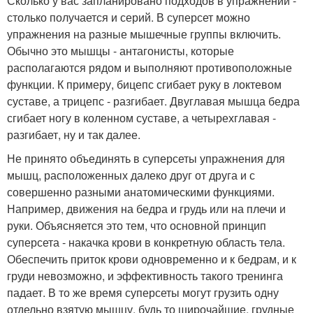
Сколько у вас запланировано подходов в упражнении -
столько получается и серий. В суперсет можно
упражнения на разные мышечные группы включить.
Обычно это мышцы - антагонисты, которые
располагаются рядом и выполняют противоположные
функции. К примеру, бицепс сгибает руку в локтевом
суставе, а трицепс - разгибает. Двуглавая мышца бедра
сгибает ногу в коленном суставе, а четырехглавая -
разгибает, ну и так далее.
Не принято объединять в суперсеты упражнения для
мышц, расположенных далеко друг от друга и с
совершенно разными анатомическими функциями.
Например, движения на бедра и грудь или на плечи и
руки. Объясняется это тем, что основной принцип
суперсета - накачка крови в конкретную область тела.
Обеспечить приток крови одновременно и к бедрам, и к
груди невозможно, и эффективность такого тренинга
падает. В то же время суперсеты могут грузить одну
отдельно взятую мышцу, будь то широчайшие, грудные