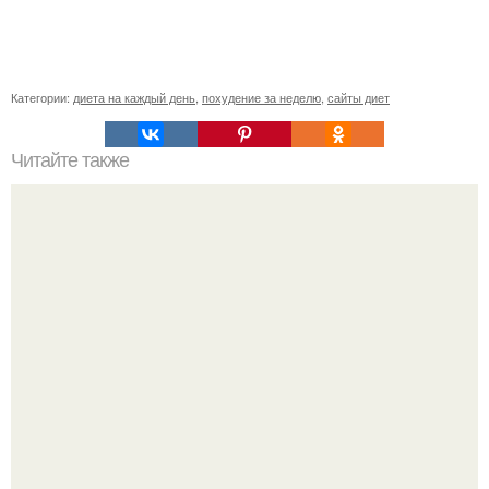
Категории:
диета на каждый день
,
похудение за неделю
,
сайты диет
Читайте также
Ольга торбина. Лимонный тарт по дюкану.