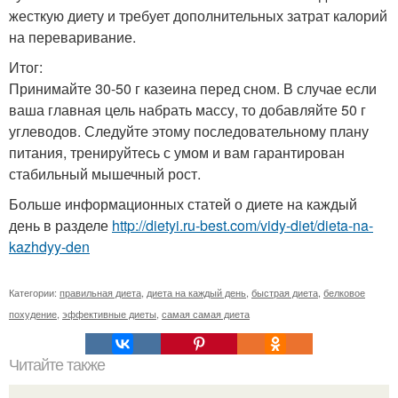
жесткую диету и требует дополнительных затрат калорий
на переваривание.
Итог:
Принимайте 30-50 г казеина перед сном. В случае если
ваша главная цель набрать массу, то добавляйте 50 г
углеводов. Следуйте этому последовательному плану
питания, тренируйтесь с умом и вам гарантирован
стабильный мышечный рост.
Больше информационных статей о диете на каждый
день в разделе
http://dietyi.ru-best.com/vidy-diet/dieta-na-
kazhdyy-den
Категории:
правильная диета
,
диета на каждый день
,
быстрая диета
,
белковое
похудение
,
эффективные диеты
,
самая самая диета
Читайте также