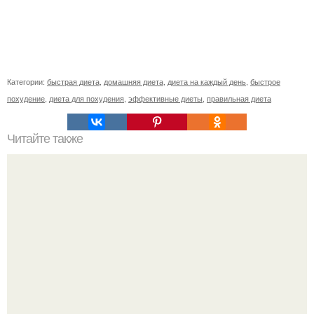
Категории:
быстрая диета
,
домашняя диета
,
диета на каждый день
,
быстрое
похудение
,
диета для похудения
,
эффективные диеты
,
правильная диета
Читайте также
Рацион питания на 1200 ккал?