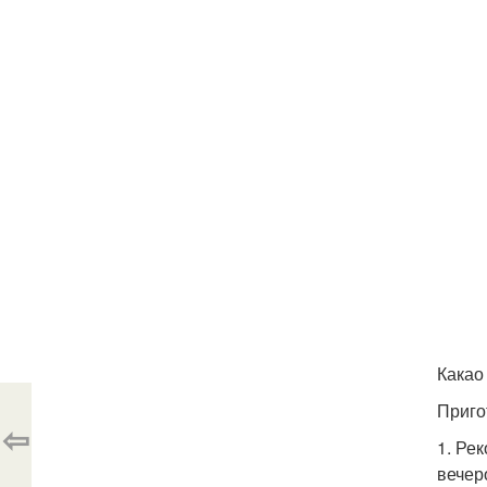
Какао 
Приго
⇦
1. Ре
вечер