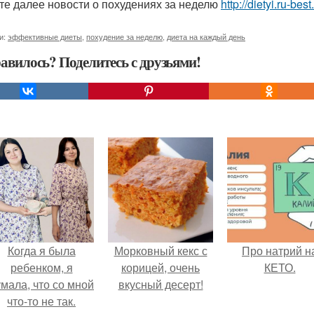
те далее новости о похудениях за неделю
http://dietyi.ru-b
и:
эффективные диеты
,
похудение за неделю
,
диета на каждый день
авилось? Поделитесь с друзьями!
Когда я была
Морковный кекс с
Про натрий н
ребенком, я
корицей, очень
КЕТО.
мала, что со мной
вкусный десерт!
что-то не так.