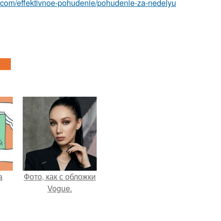
est.com/effektivnoe-pohudenie/pohudenie-za-nedelyu
а
Фото, как с обложки
Vogue.