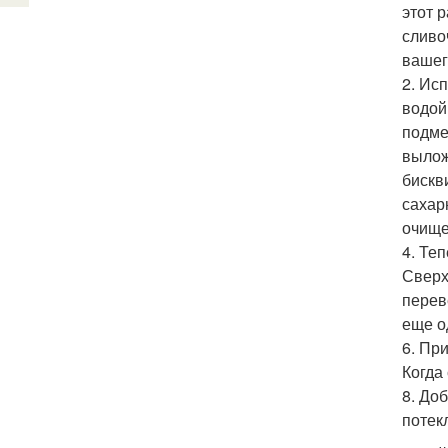
этот 
сливо
вашег
2. Ис
водой
подме
вылож
бискв
сахар
очище
4. Те
Сверх
перев
еще о
6. Пр
Когда
8. До
потекл