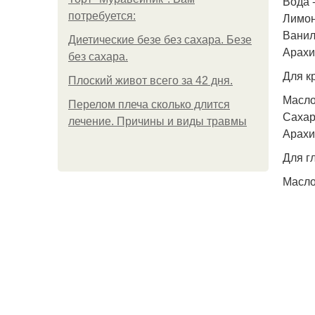
Вода -
потребуется:
Лимонн
Ванил
Диетические безе без сахара. Безе
Арахи
без сахара.
Для к
Плоский живот всего за 42 дня.
Масло 
Перелом плеча сколько длится
Сахарн
лечение. Причины и виды травмы
Арахи
Для г
Масло 