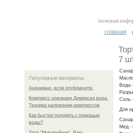
полезная инфор
главная
Тор
7 шт
Сахар 
Масло 
Популярные материалы
Вода -
Анонимно, если опубликуете.
Разрых
Компресс новокаин Димексид вода.
Соль -
Техника наложения компрессов
Для о
Как быстро похудеть с помощью
Сахар 
воды?
Мед - 
Торт "Муравейник". Вам