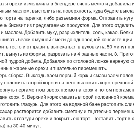
раз я орехи измельчила в блендере очень мелко и добавила и
чным маслом, выстелить на поверхность, куда будете выкл
о торта на тарелке, либо разъемная форма. Отправить нугу 
печь бисквит из предлагаемых продуктов. Для этого отделить
 и маслом. Добавить муку, разрыхлитель, соль, какао. Белки
шивать белки к мучной смеси до однородной консистенции
ить тесто и отправить выпекаться в духовку на 50 минут при
ит, вынуть из формы, разрезать на 4 равные части. 3. Приго
ной пудрой добела. Добавляя по столовой ложке вареную сг
нные жареные орехи и тщательно перемешать.
перь сборка. Выкладываем первый корж и смазываем полов
у положить второй корж и на него выложить корж ореховой 
ернуть пергаментом вверх прямо на корж и потом пергамент 
дин корж. 5. Верхний корж смазать второй половиной крема
иготовить глазурь. Для этого на водяной бане растопить слив
 сахар растворится добавить сметану и тщательно перемеш
бавить к глазури орехи и покрыть ею торт. Поставить торт в
а) на 30-40 минут.