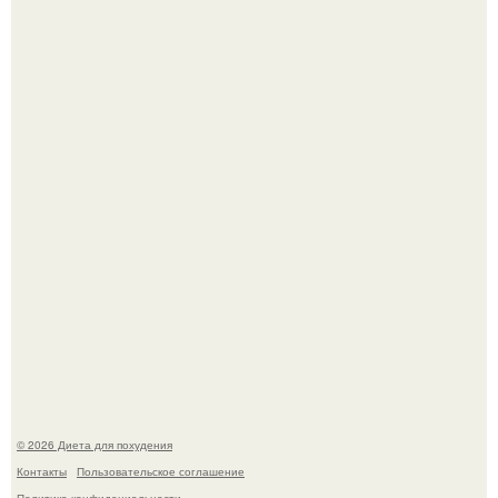
Это Моника - ей 26.
После трёхлетнего отсутствия в своей воркутинской
квартире, мужчина вернулся и обнаружил, что его
жилище стало пристанищем для стаи голубей.
© 2026 Диета для похудения
Контакты
Пользовательское соглашение