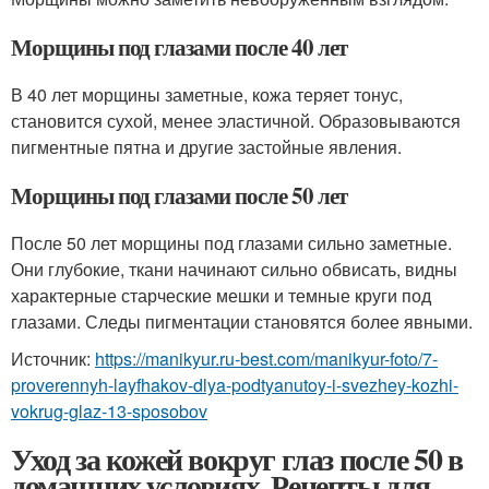
Морщины под глазами после 40 лет
В 40 лет морщины заметные, кожа теряет тонус,
становится сухой, менее эластичной. Образовываются
пигментные пятна и другие застойные явления.
Морщины под глазами после 50 лет
После 50 лет морщины под глазами сильно заметные.
Они глубокие, ткани начинают сильно обвисать, видны
характерные старческие мешки и темные круги под
глазами. Следы пигментации становятся более явными.
Источник:
https://manikyur.ru-best.com/manikyur-foto/7-
proverennyh-layfhakov-dlya-podtyanutoy-i-svezhey-kozhi-
vokrug-glaz-13-sposobov
Уход за кожей вокруг глаз после 50 в
домашних условиях. Рецепты для