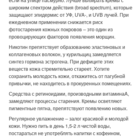
если на улице пасмурно. Лучше выбирать кремы с
широким спектром действия (broad spectrum), которые
защищают эпидермис от УФ, UVA-, и UVB лучей. При
ежедневном применении снижается риск
фотостарения кожных покровов – это один из
провоцирующих факторов появления морщин.
Никотин препятствует образованию эластиновых и
коллагеновых волокон, у курильщиц замедляется
синтез гормона эстрогена. При дефиците этих
веществ кожа стремительно стареет. Хотите
сохранить молодость кожи, откажитесь от пагубной
привычки, не находитесь в прокуренных помещениях.
Средства с ретиноидами, производными витаминаA,
замедляют процессы старения. Кремы осветляют
пигментные пятна, препятствуют появлению новых.
Регулярное увлажнение – залог красивой и молодой
кожи. Нужно пить в день 1,5-2 л чистой воды,
постараться не употреблять напитки с кофеином,