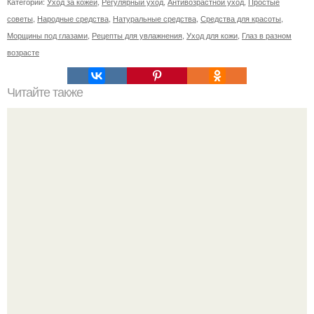
Категории:
Уход за кожей
,
Регулярный уход
,
Антивозрастной уход
,
Простые
советы
,
Народные средства
,
Натуральные средства
,
Средства для красоты
,
Морщины под глазами
,
Рецепты для увлажнения
,
Уход для кожи
,
Глаз в разном
возрасте
Читайте также
Уход за собой по дням недели на месяц. План ухода за
собой за 30 минут на неделю?