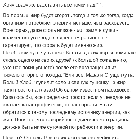
Хочу сразу же расставить все точки над "i":
Во-первых, жир будет сгорать тогда и только тогда, когда
организм потребляет энергии меньше, чем расходует;.
Во-вторых, даже столь низкое - 60 грамм в сутки -
количество углеводов в дневном рационе не
гарантирует, что сгорать будет именно жир.
Но об этом чуть-чуть ниже. Кстати: до сих пор вспоминаю
слова одного из своих друзей (к большой сожалению,
уже нас покинувшего) после его возвращения из
тяжелого горного похода: "Ели все: Мазали Сгущенку на
Белый Хлеб, "лупили" сало и свиную тушенку - а жир
таял просто на глазах! Об одном известном парадоксе.
Казалось бы, все предельно просто: если углеводов не
хватает катастрофически, то наш организм сам
обратится к такому последнему источнику энергии, как
жир. Понятно, что калорийность диетического рациона
должна быть ниже суточной потребности в энергии.
Просто? Отнюдь. В условиях огромного дефицита