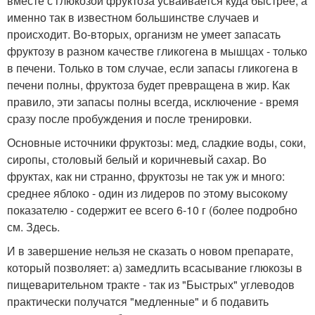
вместе с глюкозой фруктоза усваивается куда быстрее, а
именно так в известном большинстве случаев и
происходит. Во-вторых, организм не умеет запасать
фруктозу в разном качестве гликогена в мышцах - только
в печени. Только в том случае, если запасы гликогена в
печени полны, фруктоза будет превращена в жир. Как
правило, эти запасы полны всегда, исключение - время
сразу после пробуждения и после тренировки.
Основные источники фруктозы: мед, сладкие воды, соки,
сиропы, столовый белый и коричневый сахар. Во
фруктах, как ни странно, фруктозы не так уж и много:
среднее яблоко - один из лидеров по этому высокому
показателю - содержит ее всего 6-10 г (более подробно
см. Здесь.
И в завершение нельзя не сказать о новом препарате,
который позволяет: а) замедлить всасывание глюкозы в
пищеварительном тракте - так из "Быстрых" углеводов
практически получатся "медленные" и б подавить