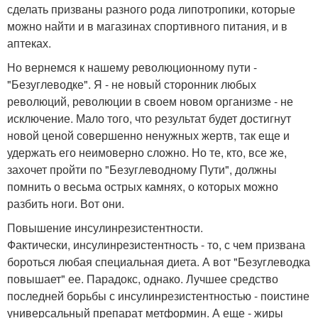
сделать призваны разного рода липотропики, которые
можно найти и в магазинах спортивного питания, и в
аптеках.
Но вернемся к нашему революционному пути -
"Безуглеводке". Я - не новый сторонник любых
революций, революции в своем новом организме - не
исключение. Мало того, что результат будет достигнут
новой ценой совершенно ненужных жертв, так еще и
удержать его неимоверно сложно. Но те, кто, все же,
захочет пройти по "Безуглеводному Пути", должны
помнить о весьма острых камнях, о которых можно
разбить ноги. Вот они.
Повышение инсулинрезистентности.
Фактически, инсулинрезистентность - то, с чем призвана
бороться любая специальная диета. А вот "Безуглеводка
повышает" ее. Парадокс, однако. Лучшее средство
последней борьбы с инсулинрезистентностью - поистине
универсальный препарат метформин. А еще - жиры