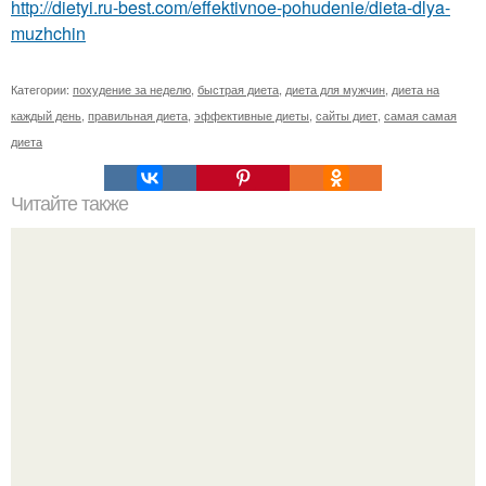
http://dietyi.ru-best.com/effektivnoe-pohudenie/dieta-dlya-
muzhchin
Категории:
похудение за неделю
,
быстрая диета
,
диета для мужчин
,
диета на
каждый день
,
правильная диета
,
эффективные диеты
,
сайты диет
,
самая самая
диета
Читайте также
Сегодня день йоги, эта замечательная система вошда в
жизнь многих людей и сделала ее настоящим расцветом.