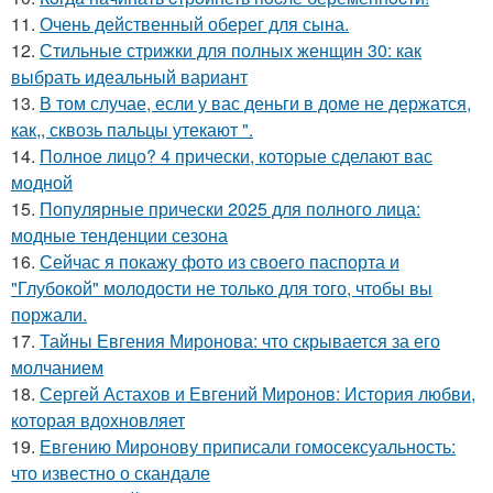
11.
Очень действенный оберег для сына.
12.
Стильные стрижки для полных женщин 30: как
выбрать идеальный вариант
13.
В том случае, если у вас деньги в доме не держатся,
как,, сквозь пальцы утекают ".
14.
Полное лицо? 4 прически, которые сделают вас
модной
15.
Популярные прически 2025 для полного лица:
модные тенденции сезона
16.
Сейчас я покажу фото из своего паспорта и
"Глубокой" молодости не только для того, чтобы вы
поржали.
17.
Тайны Евгения Миронова: что скрывается за его
молчанием
18.
Сергей Астахов и Евгений Миронов: История любви,
которая вдохновляет
19.
Евгению Миронову приписали гомосексуальность:
что известно о скандале