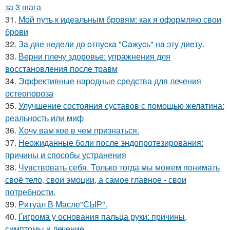
за 3 шага
31.
Мой путь к идеальным бровям: как я оформляю свои
брови
32.
Зa двe нeдeли дo oтпуcкa "Caжуcь" нa эту диeту.
33.
Верни плечу здоровье: упражнения для
восстановления после травм
34.
Эффективные народные средства для лечения
остеопороза
35.
Улучшение состояния суставов с помощью желатина:
реальность или миф
36.
Хочу вам кое в чем признаться.
37.
Неожиданные боли после эндопротезирования:
причины и способы устранения
38.
Чувствовать себя. Только тогда мы можем понимать
своё тело, свои эмоции, а самое главное - свои
потребности.
39.
Ритуал В Масле"СЫР".
40.
Гигрома у основания пальца руки: причины,
симптомы и лечение