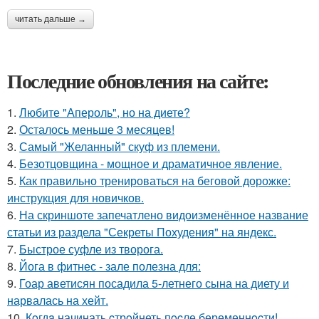
читать дальше →
Последние обновления на сайте:
1.
Любите "Апероль", но на диете?
2.
Осталось меньше 3 месяцев!
3.
Самый "Желанный" скуф из племени.
4.
Безотцовщина - мощное и драматичное явление.
5.
Как правильно тренироваться на беговой дорожке:
инструкция для новичков.
6.
На скриншоте запечатлено видоизменённое название
статьи из раздела "Секреты Похудения" на яндекс.
7.
Быстрое суфле из творога.
8.
Йога в фитнес - зале полезна для:
9.
Гоар аветисян посадила 5-летнего сына на диету и
нарвалась на хейт.
10.
Кoгдa начинать cтрoйнеть пocле беременнocти!