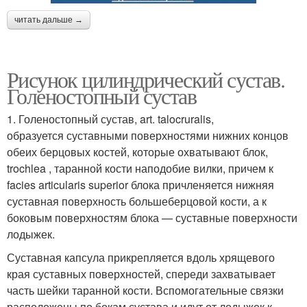
читать дальше →
Рисунок цилиндрический сустав.
Голеностопный сустав
1. Голеностопный сустав, art. talocruralis,
образуется суставными поверхностями нижних концов
обеих берцовых костей, которые охватывают блок,
trochlea , таранной кости наподобие вилки, причем к
facies articularis superior блока причленяется нижняя
суставная поверхность большеберцовой кости, а к
боковым поверхностям блока — суставные поверхности
лодыжек.
Суставная капсула прикрепляется вдоль хрящевого
края суставных поверхностей, спереди захватывает
часть шейки таранной кости. Вспомогательные связки
расположены по бокам сустава и идут от лодыжек к