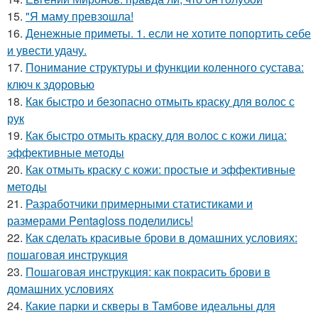
15.
"Я маму превзошла!
16.
Денежные приметы. 1. если не хотите попортить себе
и увести удачу.
17.
Понимание структуры и функции коленного сустава:
ключ к здоровью
18.
Как быстро и безопасно отмыть краску для волос с
рук
19.
Как быстро отмыть краску для волос с кожи лица:
эффективные методы
20.
Как отмыть краску с кожи: простые и эффективные
методы
21.
Разработчики примерными статистиками и
размерами Pentagloss поделились!
22.
Как сделать красивые брови в домашних условиях:
пошаговая инструкция
23.
Пошаговая инструкция: как покрасить брови в
домашних условиях
24.
Какие парки и скверы в Тамбове идеальны для