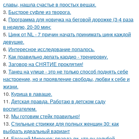
славы, нашла счастье в простых вещах.
3.
Быстрое суфле из творога.
4.
Программа для новичка на беговой дорожке (3-4 раза
в неделю, 20-30 мин:
5.
Цинк от NL - 7 причин начать принимать цинк каждой
девушке.
6.
Интересное исследование попалось.
7.
Как правильно делать кардио - тренировку.
8.
Заговор на СНЯТИЕ проклятия!
9.
Танец на улице - это не только способ поднять себе
настроение, но и проявление свободы, любви к себе и
жизни.
10.
Курица в лаваше.
11.
Детская правда. Работаю в детском саду
воспитателем.
12.
Мы готовим стейк правильно!
13.
Стильные стрижки для полных женщин 30: как
выбрать идеальный вариант
14.
Евгений Миронов: правда ли, что он голубой