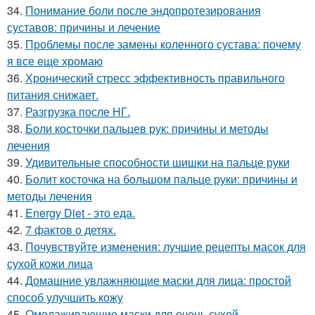
34.
Понимание боли после эндопротезирования
суставов: причины и лечение
35.
Проблемы после замены коленного сустава: почему
я все еще хромаю
36.
Хронический стресс эффективность правильного
питания снижает.
37.
Разгрузка после НГ.
38.
Боли косточки пальцев рук: причины и методы
лечения
39.
Удивительные способности шишки на пальце руки
40.
Болит косточка на большом пальце руки: причины и
методы лечения
41.
Energy Diet - это еда.
42.
7 фактов о детях.
43.
Почувствуйте изменения: лучшие рецепты масок для
сухой кожи лица
44.
Домашние увлажняющие маски для лица: простой
способ улучшить кожу
45.
Омолаживающие маски для очень сухой