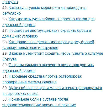
прогулок
25.
Какие культурные мероприятия проводятся
регулярно
26.
Как укротить густые брови: 7 простых шагов для
идеальной формы
27.
Пошаговая инструкция: как покрасить брови в
домашних условиях
28.
Как правильно сделать красивую форму бровей
самому: пошаговая инструкция
29.
В какие музеи стоит сходить, чтобы узнать о культуре
Сургута
30.
Секреты сильного плечевого пояса: как достичь
идеальной формы
31.
Народные средства против остеопороза:
проверенные методы лечения
32.
Мужик объелся сыра и масла и начал превращаться
в сырного человека.
33.
Понимание боли в суставе после
эндопротезирования: причины и лечение