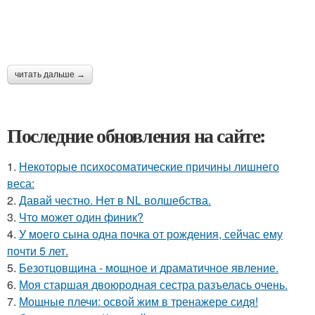
читать дальше →
Последние обновления на сайте:
1.
Некоторые психосоматические причины лишнего
веса:
2.
Давай честно. Нет в NL волшебства.
3.
Что может один финик?
4.
У моего сына одна почка от рождения, сейчас ему
почти 5 лет.
5.
Безотцовщина - мощное и драматичное явление.
6.
Моя старшая двоюродная сестра разъелась очень.
7.
Мощные плечи: освой жим в тренажере сидя!