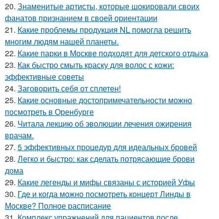
20.
Знаменитые артисты, которые шокировали своих
фанатов признанием в своей ориентации
21.
Какие проблемы продукция NL помогла решить
многим людям нашей планеты.
22.
Какие парки в Москве подходят для детского отдыха
23.
Как быстро смыть краску для волос с кожи:
эффективные советы
24.
Заговорить себя от сплетен!
25.
Какие основные достопримечательности можно
посмотреть в Оренбурге
26.
Читала лекцию об эволюции лечения ожирения
врачам.
27.
5 эффективных процедур для идеальных бровей
28.
Легко и быстро: как сделать потрясающие брови
дома
29.
Какие легенды и мифы связаны с историей Уфы
30.
Где и когда можно посмотреть концерт Линды в
Москве? Полное расписание
31.
Комплекс упражнений для пациентов после