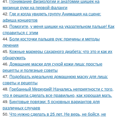
41.
Понимание физиологии и анатомии шишек на
мизинце руки на первой фаланги
42.
Где и когда увидеть группу Анимация на сцене:
афиша концертов
43.
Помогите, у меня шишки на указательном пальце! Как
справиться с этим
44.
Боли косточки пальцев рук: причины и методы
лечения
45.
Кожные маркеры сахарного диабета: что это и как их
обнаружить
46.
Домашние маски для сухой кожи лица: простые
рецепты и полезные советы
47.
Подобрать идеальную домашнюю маску для лица:
советы и рецепты
48.
Гребанный Меркурий! Начались неприятности с того,
что я решила сделать все правильно, как хорошая мать.
49.
Бинтовые повязки: 5 основных вариантов для
различных случаев
50.
Что нужно сделать в 25 лет. Не верь, не бойся, не