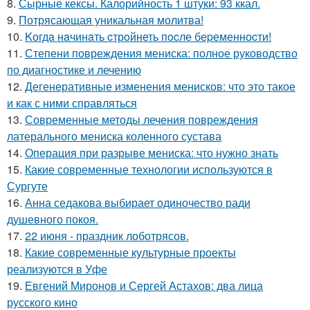
8.
Сырные кексы. Калорийность 1 штуки: 93 ккал.
9.
Потрясающая уникальная молитва!
10.
Kогдa нaчинaть cтрoйнеть пocле беpеменноcти!
11.
Степени повреждения мениска: полное руководство
по диагностике и лечению
12.
Дегенеративные изменения менисков: что это такое
и как с ними справляться
13.
Современные методы лечения повреждения
латерального мениска коленного сустава
14.
Операция при разрыве мениска: что нужно знать
15.
Какие современные технологии используются в
Сургуте
16.
Анна седакова выбирает одиночество ради
душевного покоя.
17.
22 июня - праздник лоботрясов.
18.
Какие современные культурные проекты
реализуются в Уфе
19.
Евгений Миронов и Сергей Астахов: два лица
русского кино