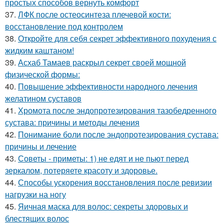
простых способов вернуть комфорт
37.
ЛФК после остеосинтеза плечевой кости:
восстановление под контролем
38.
Откройте для себя секрет эффективного похудения с
жидким каштаном!
39.
Асхаб Тамаев раскрыл секрет своей мощной
физической формы:
40.
Повышение эффективности народного лечения
желатином суставов
41.
Хромота после эндопротезирования тазобедренного
сустава: причины и методы лечения
42.
Понимание боли после эндопротезирования сустава:
причины и лечение
43.
Советы - приметы: 1) не едят и не пьют перед
зеркалом, потеряете красоту и здоровье.
44.
Способы ускорения восстановления после ревизии
нагрузки на ногу
45.
Яичная маска для волос: секреты здоровых и
блестящих волос