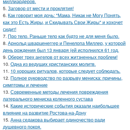
миллиардеров.
5.
Заговор от мести и проклятия!
6.
Как говорит моя дочь: "Мама, Никак не Могу Понять,
как это Есть Жиры, и Скидывать Свои Жиры" и хохочет
сидит!
7.
Про тело. Раньше тело как будто не для меня было.
8.
Арнольд шварценеггер и Пенелопа Миллер, у которой
день рождения был 13 января (ей исполнился 61 год.
9.
Оберег трех ангелов от всех житзненных проблем!
10.
Одна из ведущих христианских молитв.
11.
10 хороших ритуалов, которые следует соблюдать.
12.
Полное руководство по разрыву мениска: причины,
симптомы и лечение
13.
Современные методы лечения повреждения
латерального мениска коленного сустава
14.
Какие исторические события оказали наибольшее
влияние на развитие Ростова-на-Дону
15.
Анна седакова выбирает одиночество ради
душевного покоя.