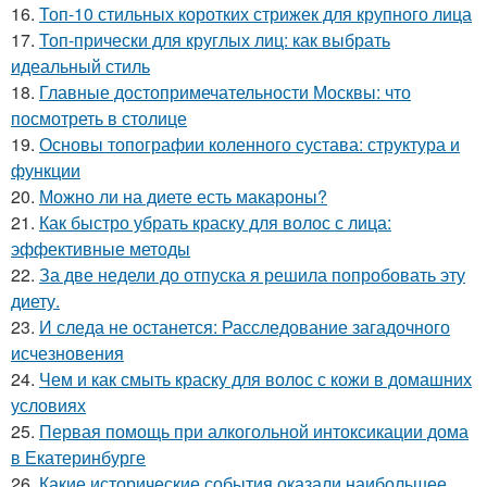
16.
Топ-10 стильных коротких стрижек для крупного лица
17.
Топ-прически для круглых лиц: как выбрать
идеальный стиль
18.
Главные достопримечательности Москвы: что
посмотреть в столице
19.
Основы топографии коленного сустава: структура и
функции
20.
Можно ли на диете есть макароны?
21.
Как быстро убрать краску для волос с лица:
эффективные методы
22.
За две недели до отпуска я решила попробовать эту
диету.
23.
И следа не останется: Расследование загадочного
исчезновения
24.
Чем и как смыть краску для волос с кожи в домашних
условиях
25.
Первая помощь при алкогольной интоксикации дома
в Екатеринбурге
26.
Какие исторические события оказали наибольшее