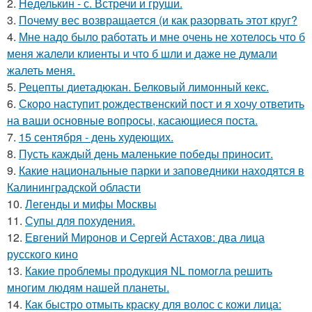
2.
Неделькин - с. Встречи и груши.
3.
Почему вес возвращается (и как разорвать этот круг?
4.
Мне надо было работать и мне очень не хотелось что б
меня жалели клиенты и что б шли и даже не думали
жалеть меня.
5.
Рецепты диетадюкан. Белковый лимонный кекс.
6.
Скоро наступит рождественский пост и я хочу ответить
на ваши основные вопросы, касающиеся поста.
7.
15 сентября - день худеющих.
8.
Пусть каждый день маленькие победы приносит.
9.
Какие национальные парки и заповедники находятся в
Калининградской области
10.
Легенды и мифы Москвы
11.
Супы для похудения.
12.
Евгений Миронов и Сергей Астахов: два лица
русского кино
13.
Какие проблемы продукция NL помогла решить
многим людям нашей планеты.
14.
Как быстро отмыть краску для волос с кожи лица: