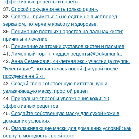
эффективные рецепты и советы
37.
Способ похудения есть только один -.
38.
Советы - приметы: 1) не едят и не пьют перед
зеркалом, потеряете красоту и здоровье.
39.
Понимание плотных наростов на пальцах кисти:
причины и лечение
40.
Понимание анатомии суставов кистей и пальцев
41.
Лимонный торт т. лиддел рецепты@Dukamania.
42.
Анна Семенович, 44-летняя экс - участница группы
"Блестящие", похвасталась новой фигурой после
похудения на 5 кг.
43.
Создай свою собственную питательную и
увлажняющую маску: простой рецепт
44.
Природные способы увлажнения кожи: 10
эффективных рецептов
45.
Создайте собственную маску для сухой кожи в
домашних условиях
46.
Омолаживающие маски для домашних условий: как
вернуть молодость своей коже