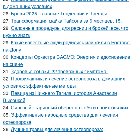
в домашних условиях
26.
Брови 2025: Главные Тенденции и Тренды
27.
Трансформация майка Тайсона за 6 месяцев. 15.
28.
Салонные процедуры для ресниц и бровей: все, что
нужно знать
29.
Какие известные люди родились или жили в Ростове-
на-Дону
30.
Концерты Оркестра CAGMO: Энергия и вдохновение
на сцене
31.
Здоровье собаки: 22 тревожных симптома.
32.
Профилактика и лечение остеопороза в домашних
условиях: эффективные методы
33.
Певица из Нижнего Тагила: история Анастасии
Высоцкой
34.
Сильный старинный оберег на себя и своих близких.
35.
Эффективные народные средства для лечения
остеопороза
36.
Лучшие травы для лечения остеопороза: