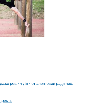
даже решил уйти от алентовой ради неё.
 время.