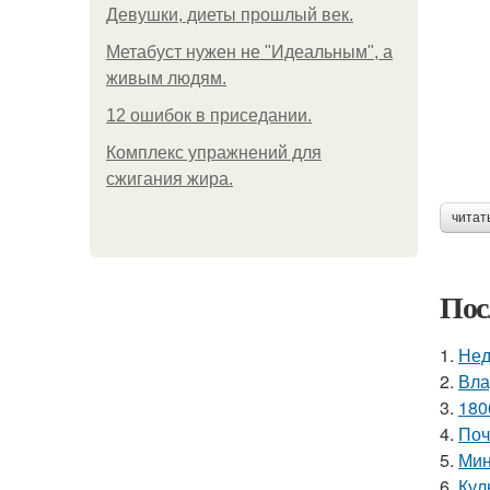
Девушки, диеты прошлый век.
Метабуст нужен не "Идеальным", а
живым людям.
12 ошибок в приседании.
Комплекс упражнений для
сжигания жира.
читат
Пос
1.
Нед
2.
Вла
3.
180
4.
Поч
5.
Мин
6.
Кул