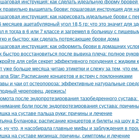
шаговая инструкция: как сделать идеальную форму бровей
к правильно выщипать брови: пошаговая инструкция для 
шаговая инструкция: как нарисовать идеальные брови с пе
6 месяцев ацетабулярный угол 18,5 гр: что это значит для з
л я тогда в 6 или 7 классе и загремел в больницу с пищевы
гко и быстро: как сделать потрясающие брови дома
шаговая инструкция: как оформить брови в домашних усло
к быстро восстановиться после вывиха плеча: полное руко
кройте для себя секрет эффективного похудения с жидким 
т уже больше месяца читаю этикетки и слежу за тем, что ем.
lana Star: Расписание концертов и встреч с поклонниками
авы и чаи от остеопороза: эффективные натуральные средс
лодный череповец, держись!
омота после эндопротезирования тазобедренного сустава:
нимание боли после эндопротезирования сустава: причины
шка на суставе пальца руки: причины и лечение
тьяна Буланова: расписание концертов и билеты на шоу в 2
к, ну что, я насобирала главные мифы и заблуждения в про
шка на суставе мизинца: причины, симптомы и лечение