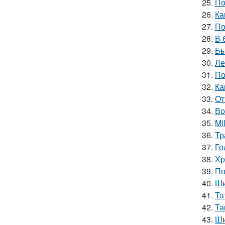
25.
По
26.
Ка
27.
По
28.
В 
29.
Бы
30.
Ле
31.
По
32.
Ка
33.
От
34.
Во
35.
Mi
36.
Тр
37.
Го
38.
Хр
39.
По
40.
Ши
41.
Та
42.
Та
43.
Ши