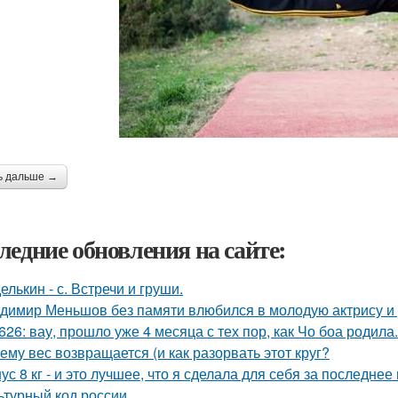
ь дальше →
ледние обновления на сайте:
елькин - с. Встречи и груши.
димир Меньшов без памяти влюбился в молодую актрису и 
626: вау, прошло уже 4 месяца с тех пор, как Чо боа родила.
ему вес возвращается (и как разорвать этот круг?
ус 8 кг - и это лучшее, что я сделала для себя за последнее
ьтурный код россии.