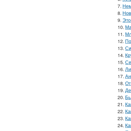
7.
Нем
8.
Нов
9.
Это
10.
Ма
11.
Мл
12.
По
13.
Си
14.
Кр
15.
Се
16.
Ли
17.
Ан
18.
От
19.
Де
20.
Бы
21.
Ка
22.
Ка
23.
Ка
24.
Ка