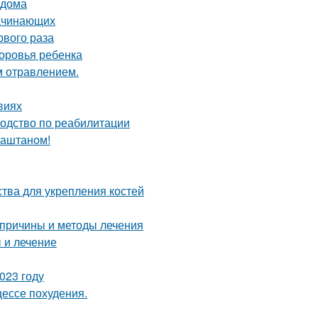
 дома
начинающих
рвого раза
доровья ребенка
м отравлением.
виях
водство по реабилитации
каштаном!
тва для укрепления костей
 причины и методы лечения
 и лечение
023 году
цессе похудения.