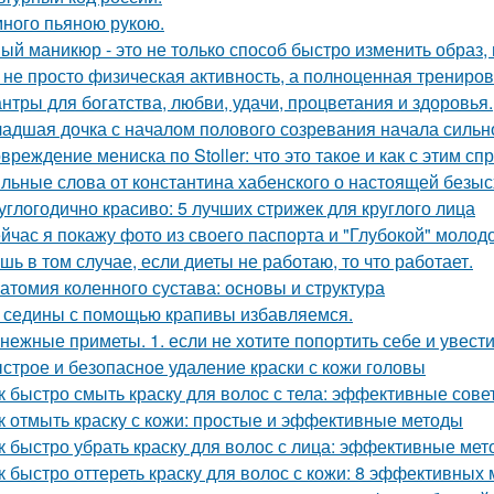
ного пьяною рукою.
ый маникюр - это не только способ быстро изменить образ, 
 не просто физическая активность, а полноценная тренировк
нтры для богатства, любви, удачи, процветания и здоровья.
адшая дочка с началом полового созревания начала сильно
вреждение мениска по Stoller: что это такое и как с этим сп
льные слова от константина хабенского о настоящей безыс
углогодично красиво: 5 лучших стрижек для круглого лица
йчас я покажу фото из своего паспорта и "Глубокой" молодо
шь в том случае, если диеты не работаю, то что работает.
атомия коленного сустава: основы и структура
 седины с помощью крапивы избавляемся.
нежные приметы. 1. если не хотите попортить себе и увести
строе и безопасное удаление краски с кожи головы
к быстро смыть краску для волос с тела: эффективные сове
к отмыть краску с кожи: простые и эффективные методы
к быстро убрать краску для волос с лица: эффективные ме
к быстро оттереть краску для волос с кожи: 8 эффективных