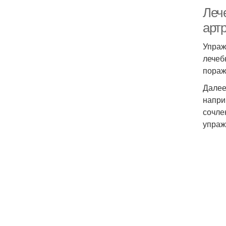
Лече
арт
Упраж
лечеб
пораж
Далее
напри
сочле
упраж