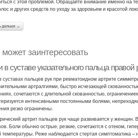
иться с этой проблемой. Обращайте внимание именно на т
олос и других средств по уходу за здоровьем и красотой лок
ь дальше →
 может заинтересовать
 в суставе указательного пальца правой 
в суставах пальцев рук при ревматоидном артрите симметр
чительными артралгиями, быстро исчезающей скованностью.
ниях, сочетаются с длительной скованностью, ограничение
теризуется интенсивными постоянными болями, непреходящ
ния резко ограничены.
рический артрит пальцев рук чаще развивается у женщин. 
вов. Боли обычно острые, резкие, сочетаются с отеком, г
 температуры. Реже наблюдается стертая симптоматика – 