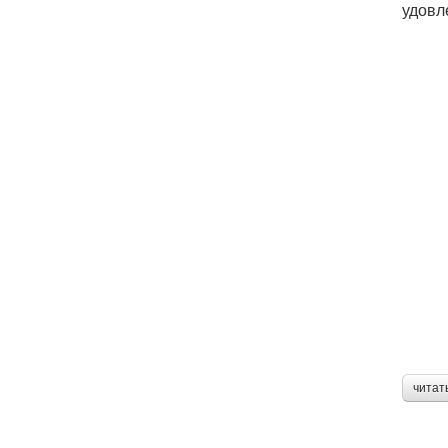
удовл
читат