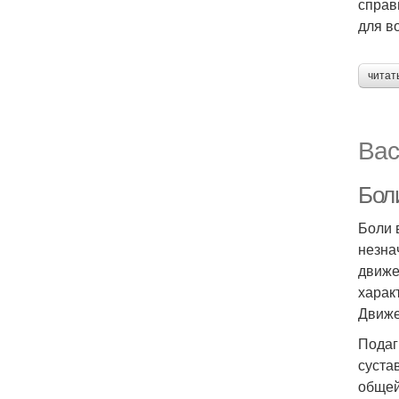
справ
для в
читат
Вас
Боли
Боли 
незна
движе
харак
Движе
Подаг
суста
общей