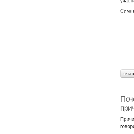
участ
Симпт
читат
Поч
при
Причи
говор