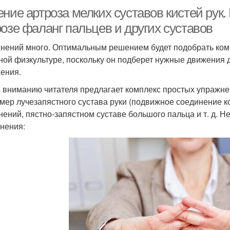
ние артроза мелких суставов кистей рук.
розе фаланг пальцев и других суставов
нений много. Оптимальным решением будет подобрать комп
ной физкультуре, поскольку он подберет нужные движения д
ения.
 вниманию читателя предлагает комплекс простых упражнен
мер лучезапястного сустава руки (подвижное соединение к
нений, пястно-запястном суставе большого пальца и т. д. 
нения: