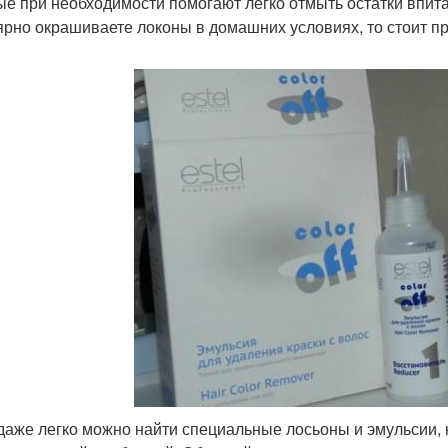
ые при необходимости помогают легко отмыть остатки впита
ярно окрашиваете локоны в домашних условиях, то стоит п
даже легко можно найти специальные лосьоны и эмульсии, к