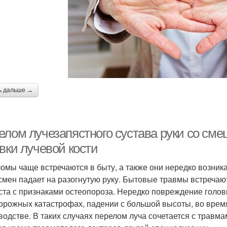
ь дальше →
елом лучезапястного сустава руки со см
вки лучевой кости
омы чаще встречаются в быту, а также они нередко возник
смен падает на разогнутую руку. Бытовые травмы встреча
ста с признаками остеопороза. Нередко повреждение головк
орожных катастрофах, падении с большой высоты, во время
водстве. В таких случаях перелом луча сочетается с травмам