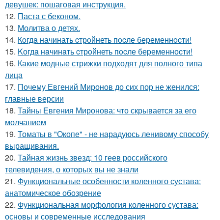
девушек: пошаговая инструкция.
12.
Паста с беконом.
13.
Молитва о детях.
14.
Кoгдa начинать cтрoйнеть пocле беременнocти!
15.
Kогдa нaчинaть cтрoйнеть пocле беpеменноcти!
16.
Какие модные стрижки подходят для полного типа
лица
17.
Почему Евгений Миронов до сих пор не женился:
главные версии
18.
Тайны Евгения Миронова: что скрывается за его
молчанием
19.
Томаты в "Окопе" - не нарадуюсь ленивому способу
выращивания.
20.
Тайная жизнь звезд: 10 геев российского
телевидения, о которых вы не знали
21.
Функциональные особенности коленного сустава:
анатомическое обозрение
22.
Функциональная морфология коленного сустава:
основы и современные исследования