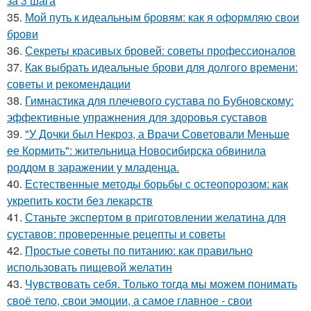
за 3 шага
35.
Мой путь к идеальным бровям: как я оформляю свои
брови
36.
Секреты красивых бровей: советы профессионалов
37.
Как выбрать идеальные брови для долгого времени:
советы и рекомендации
38.
Гимнастика для плечевого сустава по Бубновскому:
эффективные упражнения для здоровья суставов
39.
"У Дочки был Некроз, а Врачи Советовали Меньше
ее Кормить": жительница Новосибирска обвинила
роддом в заражении у младенца.
40.
Естественные методы борьбы с остеопорозом: как
укрепить кости без лекарств
41.
Станьте экспертом в приготовлении желатина для
суставов: проверенные рецепты и советы
42.
Простые советы по питанию: как правильно
использовать пищевой желатин
43.
Чувствовать себя. Только тогда мы можем понимать
своё тело, свои эмоции, а самое главное - свои