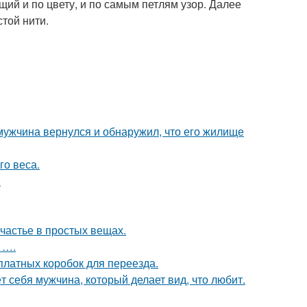
щий и по цвету, и по самым петлям узор. Далее
стой нити.
 мужчина вернулся и обнаружил, что его жилище
о веса.
.
счастье в простых вещах.
 ….
платных коробок для переезда.
т себя мужчина, который делает вид, что любит.