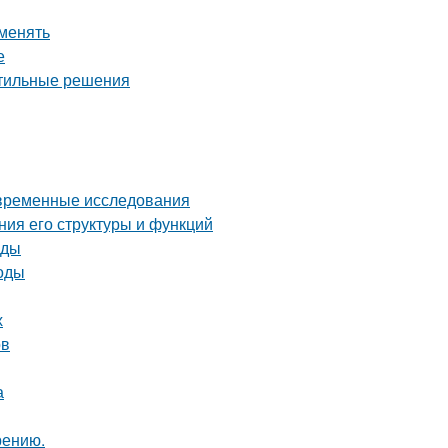
именять
е
стильные решения
овременные исследования
ния его структуры и функций
оды
тоды
х
ов
а
рению.