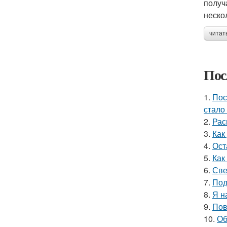
получ
неско
читат
Пос
1.
Пос
стало
2.
Рас
3.
Как
4.
Ост
5.
Как
6.
Све
7.
Под
8.
Я н
9.
Пов
10.
Об