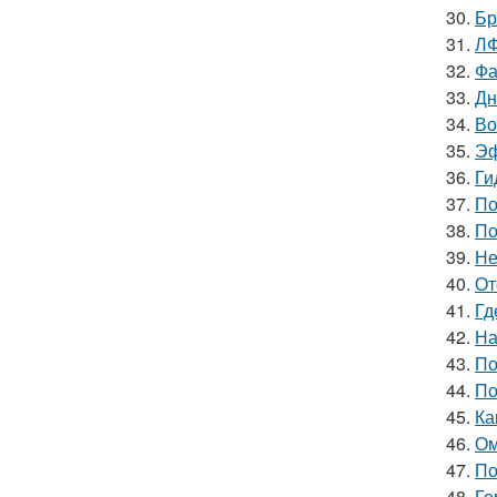
30.
Бр
31.
ЛФ
32.
Фа
33.
Дн
34.
Во
35.
Эф
36.
Ги
37.
По
38.
По
39.
Не
40.
От
41.
Гд
42.
На
43.
По
44.
По
45.
Ка
46.
Ом
47.
По
48.
Го