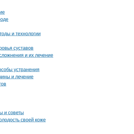
ие
роде
тоды и технологии
ровья суставов
сложнения и их лечение
особы устранения
чины и лечение
тов
ы и советы
олодость своей коже