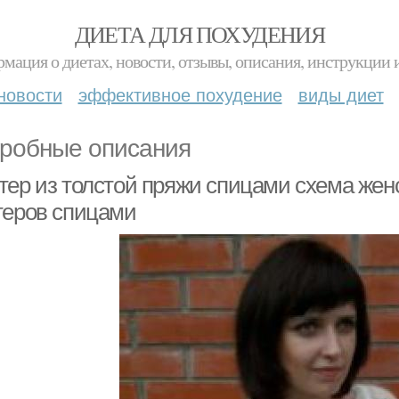
ДИЕТА ДЛЯ ПОХУДЕНИЯ
мация о диетах, новости, отзывы, описания, инструкции 
новости
эффективное похудение
виды диет
робные описания
тер из толстой пряжи спицами схема жен
теров спицами