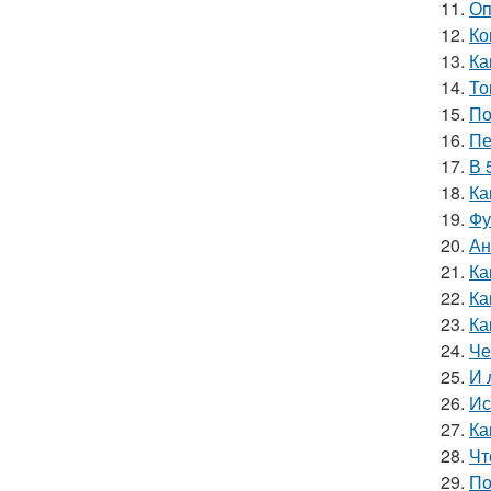
11.
Оп
12.
Ко
13.
Ка
14.
То
15.
По
16.
Пе
17.
В 
18.
Ка
19.
Фу
20.
Ан
21.
Ка
22.
Ка
23.
Ка
24.
Че
25.
И 
26.
Ис
27.
Ка
28.
Чт
29.
По