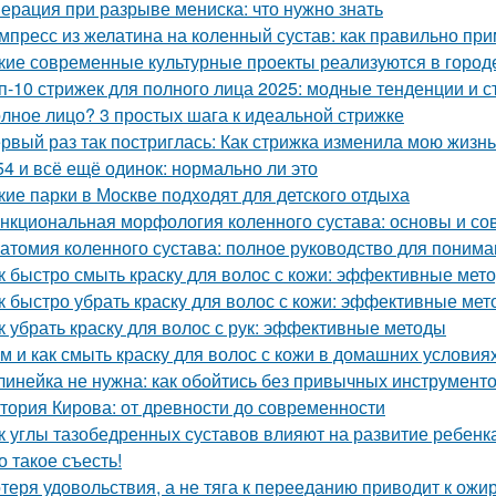
ерация при разрыве мениска: что нужно знать
мпресс из желатина на коленный сустав: как правильно пр
кие современные культурные проекты реализуются в город
п-10 стрижек для полного лица 2025: модные тенденции и 
лное лицо? 3 простых шага к идеальной стрижке
рвый раз так постриглась: Как стрижка изменила мою жизнь
54 и всё ещё одинок: нормально ли это
кие парки в Москве подходят для детского отдыха
нкциональная морфология коленного сустава: основы и с
атомия коленного сустава: полное руководство для понима
к быстро смыть краску для волос с кожи: эффективные мет
к быстро убрать краску для волос с кожи: эффективные ме
к убрать краску для волос с рук: эффективные методы
м и как смыть краску для волос с кожи в домашних условия
линейка не нужна: как обойтись без привычных инструмент
тория Кирова: от древности до современности
к углы тазобедренных суставов влияют на развитие ребенк
о такое съесть!
теря удовольствия, а не тяга к перееданию приводит к ожи