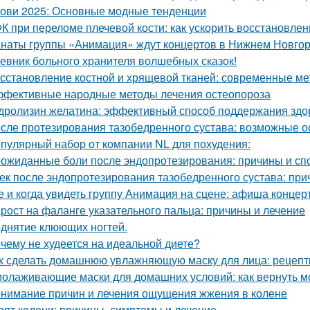
ови 2025: Основные модные тенденции
К при переломе плечевой кости: как ускорить восстановлен
наты группы «Анимация» ждут концертов в Нижнем Новго
евник больного хранителя волшебных сказок!
сстановление костной и хрящевой тканей: современные ме
фективные народные методы лечения остеопороза
дролизин желатина: эффективный способ поддержания здо
сле протезирования тазобедренного сустава: возможные о
пулярный набор от компании NL для похудения:
ожиданные боли после эндопротезирования: причины и сп
ек после эндопротезирования тазобедренного сустава: при
е и когда увидеть группу Анимация на сцене: афиша концер
рост на фаланге указательного пальца: причины и лечение
днятие клюющих ногтей.
чему не худеется на идеальной диете?
к сделать домашнюю увлажняющую маску для лица: рецепт
олаживающие маски для домашних условий: как вернуть м
нимание причин и лечения ощущения жжения в колене
рят колени: причины, симптомы и лечение