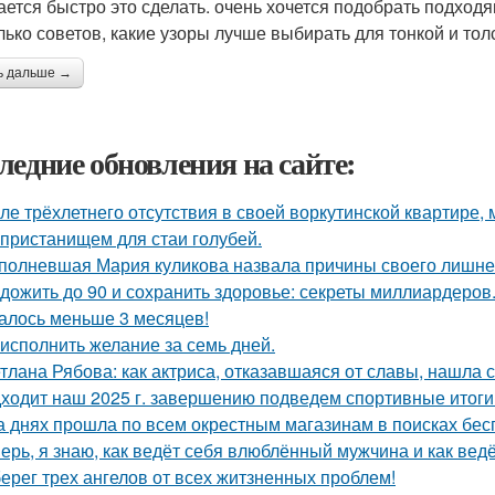
ается быстро это сделать. очень хочется подобрать подходя
лько советов, какие узоры лучше выбирать для тонкой и тол
ь дальше →
ледние обновления на сайте:
ле трёхлетнего отсутствия в своей воркутинской квартире,
 пристанищем для стаи голубей.
полневшая Мария куликова назвала причины своего лишнег
 дожить до 90 и сохранить здоровье: секреты миллиардеров
алось меньше 3 месяцев!
 исполнить желание за семь дней.
тлана Рябова: как актриса, отказавшаяся от славы, нашла 
ходит наш 2025 г. завершению подведем спортивные итоги
а днях прошла по всем окрестным магазинам в поисках бес
ерь, я знаю, как ведёт себя влюблённый мужчина и как ведё
ерег трех ангелов от всех житзненных проблем!