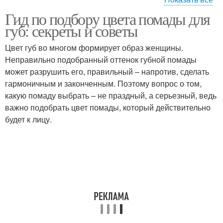
Гид по подбору цвета помады для
Помады для
Помады для рыжих
губ: секреты и советы
определенного макияжа
Цвет губ во многом формирует образ женщины.
Неправильно подобранный оттенок губной помады
может разрушить его, правильный – напротив, сделать
Помады с тоном
Помады по цветотипу
гармоничным и законченным. Поэтому вопрос о том,
какую помаду выбрать – не праздный, а серьезный, ведь
важно подобрать цвет помады, который действительно
будет к лицу.
Помады под размер
Помады под цвет
Помады на губах
Помады по контуру