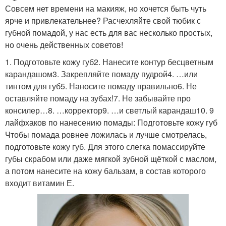
Совсем нет времени на макияж, но хочется быть чуть
ярче и привлекательнее? Расчехляйте свой тюбик с
губной помадой, у нас есть для вас несколько простых,
но очень действенных советов!
1. Подготовьте кожу губ2. Нанесите контур бесцветным
карандашом3. Закрепляйте помаду пудрой4. …или
тинтом для губ5. Наносите помаду правильно6. Не
оставляйте помаду на зубах!7. Не забывайте про
консилер…8. …корректор9. …и светлый карандаш10. 9
лайфхаков по нанесению помады: Подготовьте кожу губ
Чтобы помада ровнее ложилась и лучше смотрелась,
подготовьте кожу губ. Для этого слегка помассируйте
губы скрабом или даже мягкой зубной щёткой с маслом,
а потом нанесите на кожу бальзам, в состав которого
входит витамин Е.