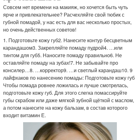
Совсем нет времени на макияж, но хочется быть чуть
ярче и привлекательнее? Расчехляйте свой тюбик с
губной помадой, у нас есть для вас несколько простых,
но очень действенных советов!
1. Подготовьте кожу губ2. Нанесите контур бесцветным
карандашом3. Закрепляйте помаду пудрой4. …или
тинтом для губ5. Наносите помаду правильно6. Не
оставляйте помаду на зубах!7. Не забывайте про
консилер…8. …корректор9. …и светлый карандаш10. 9
лайфхаков по нанесению помады: Подготовьте кожу губ
Чтобы помада ровнее ложилась и лучше смотрелась,
подготовьте кожу губ. Для этого слегка помассируйте
губы скрабом или даже мягкой зубной щёткой с маслом,
а потом нанесите на кожу бальзам, в состав которого
входит витамин Е.