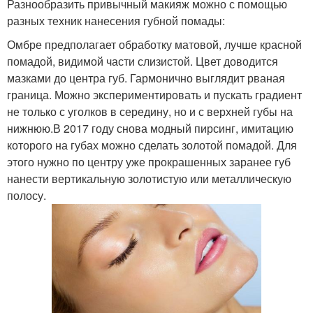
Разнообразить привычный макияж можно с помощью
разных техник нанесения губной помады:
Омбре предполагает обработку матовой, лучше красной
помадой, видимой части слизистой. Цвет доводится
Помады без подтекания
Губные помады
мазками до центра губ. Гармонично выглядит рваная
граница. Можно экспериментировать и пускать градиент
не только с уголков в середину, но и с верхней губы на
нижнюю.В 2017 году снова модный пирсинг, имитацию
Помада без
которого на губах можно сделать золотой помадой. Для
Помады без подводки
повреждения
этого нужно по центру уже прокрашенных заранее губ
нанести вертикальную золотистую или металлическую
полосу.
Помада без подводки
Помады для нанесения
Помады в домашних
Помады на
условиях
обезжиренные губы