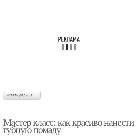
Помады под цвет
Помады по контуру
Помады с губ
Сиреневая помада
Винная помада
Бордовая помада
читать дальше →
Помады со стеклянной
Ярко-розовая помада
поверхности
Мастер класс: как красиво нанести
губную помаду
Помады в течение
Помады на зубах