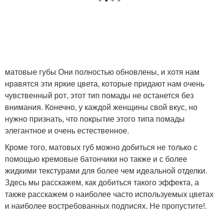
Помады на подушечках
Помады для губ
Помады в соответствии
Помады к цвету
матовые губы Они полностью обновлены, и хотя нам
нравятся эти яркие цвета, которые придают нам очень
чувственный рот, этот тип помады не останется без
внимания. Конечно, у каждой женщины свой вкус, но
Помады для
Помады для рыжих
нужно признать, что покрытие этого типа помады
определенного макияжа
элегантное и очень естественное.
Кроме того, матовых губ можно добиться не только с
помощью кремовые батончики но также и с более
жидкими текстурами для более чем идеальной отделки.
Помады с тоном
Помады в зависимости
Здесь мы расскажем, как добиться такого эффекта, а
также расскажем о наиболее часто используемых цветах
и ​​наиболее востребованных подписях. Не пропустите!.