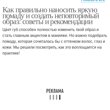
Как правильно наносить яркую
Помады со стеклянной
Помады по цветотипу
помаду и создать неповторимый
поверхности
образ: советы и рекомендации
Цвет губ способен полностью изменить твой образ и
стать главным акцентом в макияже. Но важно подобрать
Помады под размер
Помады в течение
помаду, которая сочеталась бы с оттенком волос, глаз и
кожи. Мы решили посмотреть, как это воплощается на
практике!
Помады для губ