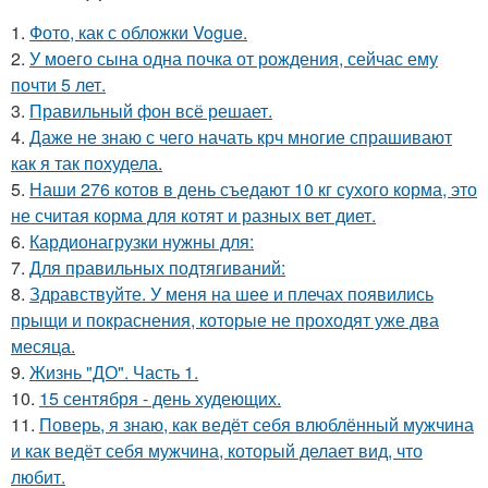
1.
Фото, как с обложки Vogue.
2.
У моего сына одна почка от рождения, сейчас ему
почти 5 лет.
3.
Правильный фон всё решает.
4.
Даже не знаю с чего начать крч многие спрашивают
как я так похудела.
5.
Наши 276 котов в день съедают 10 кг сухого корма, это
не считая корма для котят и разных вет диет.
6.
Кардионагрузки нужны для:
7.
Для правильных подтягиваний:
8.
Здравствуйте. У меня на шее и плечах появились
прыщи и покраснения, которые не проходят уже два
месяца.
9.
Жизнь "ДО". Часть 1.
10.
15 сентября - день худеющих.
11.
Поверь, я знаю, как ведёт себя влюблённый мужчина
и как ведёт себя мужчина, который делает вид, что
любит.