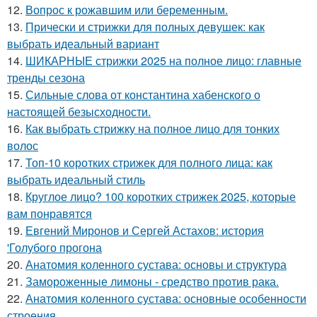
12.
Вопрос к рожавшим или беременным.
13.
Прически и стрижки для полных девушек: как
выбрать идеальный вариант
14.
ШИКАРНЫЕ стрижки 2025 на полное лицо: главные
тренды сезона
15.
Сильные слова от константина хабенского о
настоящей безысходности.
16.
Как выбрать стрижку на полное лицо для тонких
волос
17.
Топ-10 коротких стрижек для полного лица: как
выбрать идеальный стиль
18.
Круглое лицо? 100 коротких стрижек 2025, которые
вам понравятся
19.
Евгений Миронов и Сергей Астахов: история
'Голубого прогона
20.
Анатомия коленного сустава: основы и структура
21.
Замороженные лимоны - средство против рака.
22.
Анатомия коленного сустава: основные особенности
строения