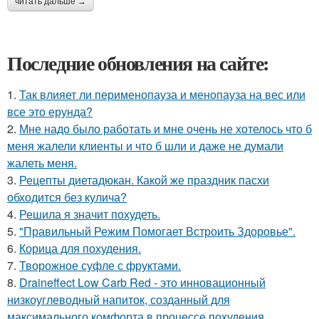
читать дальше →
Последние обновления на сайте:
1.
Так влияет ли перименопауза и менопауза на вес или
все это ерунда?
2.
Мне надо было работать и мне очень не хотелось что б
меня жалели клиенты и что б шли и даже не думали
жалеть меня.
3.
Рецепты диетадюкан. Какой же праздник пасхи
обходится без кулича?
4.
Решила я значит похудеть.
5.
"Правильный Режим Помогает Встроить Здоровье".
6.
Корица для похудения.
7.
Творожное суфле с фруктами.
8.
Draineffect Low Carb Red - это инновационный
низкоуглеводный напиток, созданный для
максимального комфорта в процессе похудения.