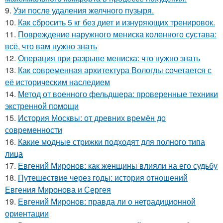
9.
Узи после удаления желчного пузыря.
10.
Как сбросить 5 кг без диет и изнуряющих тренировок.
11.
Повреждение наружного мениска коленного сустава:
всё, что вам нужно знать
12.
Операция при разрыве мениска: что нужно знать
13.
Как современная архитектура Вологды сочетается с
её историческим наследием
14.
Метод от военного фельдшера: проверенные техники
экстренной помощи
15.
История Москвы: от древних времён до
современности
16.
Какие модные стрижки подходят для полного типа
лица
17.
Евгений Миронов: как женщины влияли на его судьбу
18.
Путешествие через годы: история отношений
Евгения Миронова и Сергея
19.
Евгений Миронов: правда ли о нетрадиционной
ориентации