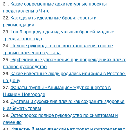
31.
Какие современные архитектурные проекты
представлены в Чите
32.
Как сделать идеальные брови: советы и
рекомендации
33.
Топ-9 процедур для идеальных бровей: модные
тренды этого года
34.
Полное руководство по восстановлению после
травмы плечевого сустава
35.
Эффективные упражнения при повреждениях плеча:
полное руководство
36.
Какие известные люди родились или жили в Ростове-
на-Дону
37.
Фанаты группы «Анимация» ждут концертов в
Нижнем Новгороде
38.
Суставы и сухожилия плеча: как сохранить здоровье
и избежать травм
39.
Остеопороз: полное руководство по симптомам и
лечению
40.
Известный американский натуропат и фитотерапевт