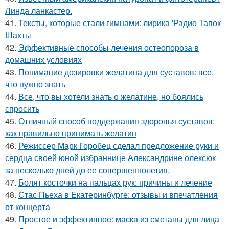
Линда ланкастер.
41.
Тексты, которые стали гимнами: лирика 'Радио Тапок
Шахты
42.
Эффективные способы лечения остеопороза в
домашних условиях
43.
Понимание дозировки желатина для суставов: все,
что нужно знать
44.
Все, что вы хотели знать о желатине, но боялись
спросить
45.
Отличный способ поддержания здоровья суставов:
как правильно принимать желатин
46.
Режиссер Марк Горобец сделал предложение руки и
сердца своей юной избраннице Александрине олексюк
за несколько дней до ее совершеннолетия.
47.
Болят косточки на пальцах рук: причины и лечение
48.
Стас Пьеха в Екатеринбурге: отзывы и впечатления
от концерта
49.
Простое и эффективное: маска из сметаны для лица