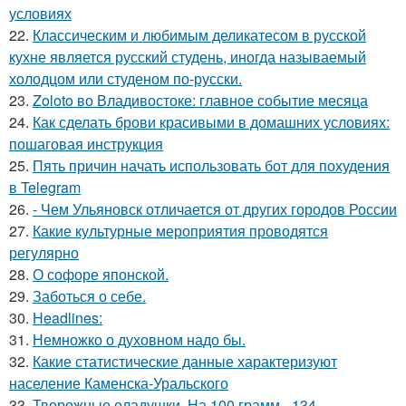
условиях
22.
Классическим и любимым деликатесом в русской
кухне является русский студень, иногда называемый
холодцом или студеном по-русски.
23.
Zoloto во Владивостоке: главное событие месяца
24.
Как сделать брови красивыми в домашних условиях:
пошаговая инструкция
25.
Пять причин начать использовать бот для похудения
в Telegram
26.
- Чем Ульяновск отличается от других городов России
27.
Какие культурные мероприятия проводятся
регулярно
28.
О софоре японской.
29.
Заботься о себе.
30.
Headlines:
31.
Немножко о духовном надо бы.
32.
Какие статистические данные характеризуют
население Каменска-Уральского
33.
Творожные оладушки. На 100 грамм - 134.