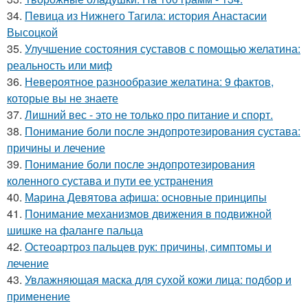
34.
Певица из Нижнего Тагила: история Анастасии
Высоцкой
35.
Улучшение состояния суставов с помощью желатина:
реальность или миф
36.
Невероятное разнообразие желатина: 9 фактов,
которые вы не знаете
37.
Лишний вес - это не только про питание и спорт.
38.
Понимание боли после эндопротезирования сустава:
причины и лечение
39.
Понимание боли после эндопротезирования
коленного сустава и пути ее устранения
40.
Марина Девятова афиша: основные принципы
41.
Понимание механизмов движения в подвижной
шишке на фаланге пальца
42.
Остеоартроз пальцев рук: причины, симптомы и
лечение
43.
Увлажняющая маска для сухой кожи лица: подбор и
применение