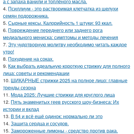
а с запаха ванили и топлёного масла.
4.
Псиллиум - это растворимая клетчатка из шелухи
семян подорожника.
5.
Сырные кексы. Калорийность 1 штуки: 93 ккал.
6.
Повреждение переднего или заднего рога
медиального мениска: симптомы и методы лечения
7.
Эту чудотворную молитву необходимо читать каждое
утро!
8.
Похудение на соках.
9.
Как выбрать идеальную короткую стрижку для полного
лица: советы и рекомендации
10.
ШИКАРНЫЕ стрижки 2025 на полное лицо: главные
тренды сезона
11.
Мода 2025: Лучшие стрижки для круглого лица
12.
Пять знаменитых геев русского шоу-бизнеса: Их
истории и вклад
13.
В 54 и всё ещё одинок: нормально ли это
14.
Защита сердца и сосудов.
15.
Замороженные лимоны - средство против рака.