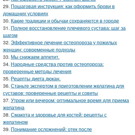
29.
Пошаговая инструкция: как оформить брови в
домашних условиях
30.
Какие традиции и обычаи сохраняются в городе
31.
Полное восстановление плечевого сустава: шаг за
шагом
32.
Эффективное лечение остеопороза у пожилых
женщин: современные подходы
33.
Мы снижаем аппетит.
34.
Народные средства против остеопороза:
проверенные методы лечения
35.
Рецепты диета дюкан.
36.
Станьте экспертом в приготовлении желатина для
суставов: проверенные рецепты и советы
37.
Утром или вечером: оптимальное время для приема
желатина
38.
Смакота и здоровье для костей: рецепты с
желатином
39.
Понимание осложнений: отек после