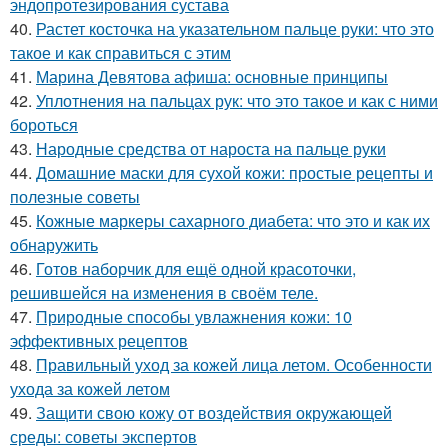
эндопротезирования сустава
40.
Растет косточка на указательном пальце руки: что это
такое и как справиться с этим
41.
Марина Девятова афиша: основные принципы
42.
Уплотнения на пальцах рук: что это такое и как с ними
бороться
43.
Народные средства от нароста на пальце руки
44.
Домашние маски для сухой кожи: простые рецепты и
полезные советы
45.
Кожные маркеры сахарного диабета: что это и как их
обнаружить
46.
Готов наборчик для ещё одной красоточки,
решившейся на изменения в своём теле.
47.
Природные способы увлажнения кожи: 10
эффективных рецептов
48.
Правильный уход за кожей лица летом. Особенности
ухода за кожей летом
49.
Защити свою кожу от воздействия окружающей
среды: советы экспертов