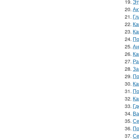
19.
Эт
20.
Ак
21.
Гл
22.
Ка
23.
Ка
24.
По
25.
Ан
26.
Ка
27.
Ра
28.
За
29.
По
30.
Ка
31.
По
32.
Ка
33.
Гд
34.
Ва
35.
Се
36.
По
37.
Се