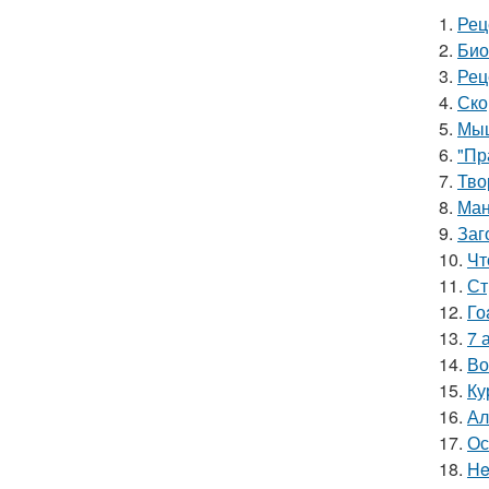
1.
Рец
2.
Био
3.
Рец
4.
Ско
5.
Мыш
6.
"Пр
7.
Тво
8.
Ман
9.
Заг
10.
Чт
11.
Ст
12.
Го
13.
7 
14.
Во
15.
Ку
16.
Ал
17.
Ос
18.
He