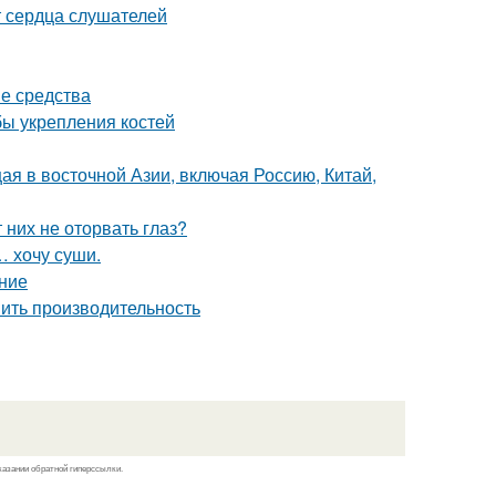
т сердца слушателей
е средства
ы укрепления костей
щая в восточной Азии, включая Россию, Китай,
них не оторвать глаз?
… хочу суши.
ние
шить производительность
казании обратной гиперссылки.