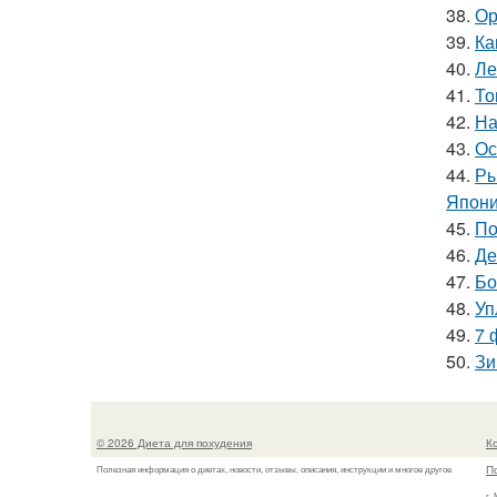
38.
Ор
39.
Ка
40.
Ле
41.
То
42.
На
43.
Ос
44.
Ры
Япони
45.
По
46.
Де
47.
Бо
48.
Уп
49.
7 
50.
Зи
© 2026 Диета для похудения
К
П
Полезная информация о диетах, новости, отзывы, описания, инструкции и многое другое
г.