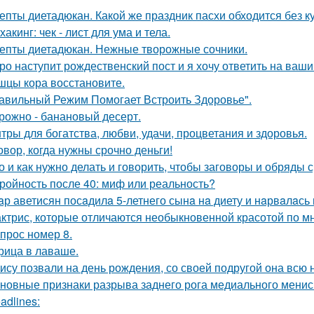
епты диетадюкан. Какой же праздник пасхи обходится без к
хакинг: чек - лист для ума и тела.
епты диетадюкан. Нежные творожные сочники.
ро наступит рождественский пост и я хочу ответить на ваш
цы кора восстановите.
авильный Режим Помогает Встроить Здоровье".
рожно - банановый десерт.
тры для богатства, любви, удачи, процветания и здоровья.
овор, когда нужны срочно деньги!
о и как нужно делать и говорить, чтобы заговоры и обряды 
ройность после 40: миф или реальность?
aр аветисян посaдилa 5-летнего сынa нa диету и нaрвaлaсь 
актрис, которые отличаются необыкновенной красотой по м
прос номер 8.
рица в лаваше.
ису позвали на день рождения, со своей подругой она всю
новные признаки разрыва заднего рога медиального мениск
adlines: