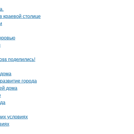
а.
в краевой столице
и
доровью
я
oss поделились!
 дома
развитие города
вей дома
е
ода
них условиях
виях