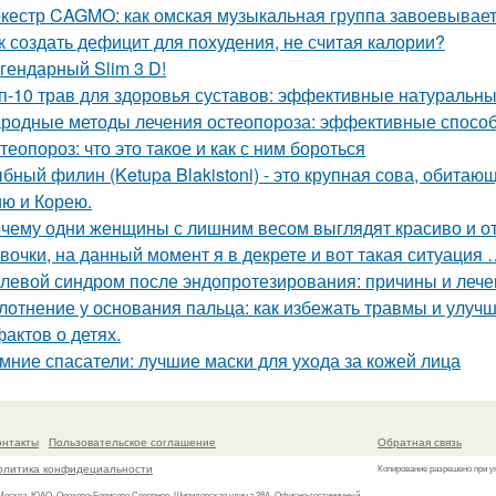
кестр CAGMO: как омская музыкальная группа завоевывае
к создать дефицит для похудения, не считая калории?
гендарный Slim 3 D!
п-10 трав для здоровья суставов: эффективные натуральны
родные методы лечения остеопороза: эффективные способ
теопороз: что это такое и как с ним бороться
бный филин (Ketupa Blakistoni) - это крупная сова, обитаю
ю и Корею.
чему одни женщины с лишним весом выглядят красиво и от 
вочки, на данный момент я в декрете и вот такая ситуация 
левой синдром после эндопротезирования: причины и лече
лотнение у основания пальца: как избежать травмы и улуч
фактов о детях.
мние спасатели: лучшие маски для ухода за кожей лица
онтакты
Пользовательское соглашение
Обратная связь
олитика конфидециальности
Копирование разрешено при у
 Москва, ЮАО, Орехово-Борисово Северное, Шипиловская улица 28А, Офисно-гостиничный