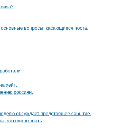
улича?
и основные вопросы, касающиеся поста.
сработали!
нa хейт.
нению россиян.
 неделю обсуждает предстоящее событие.
а: что нужно знать