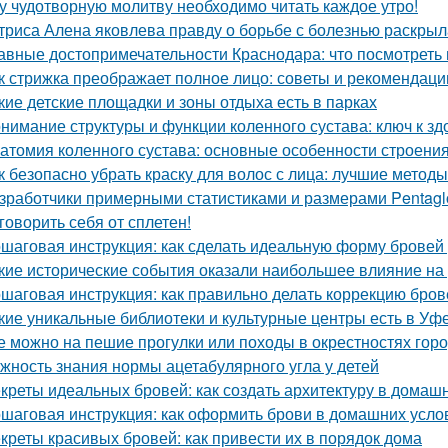
у чудотворную молитву необходимо читать каждое утро!
триса Алена яковлева правду о борьбе с болезнью раскрыл
авные достопримечательности Краснодара: что посмотреть 
к стрижка преображает полное лицо: советы и рекомендаци
кие детские площадки и зоны отдыха есть в парках
нимание структуры и функции коленного сустава: ключ к з
атомия коленного сустава: основные особенности строени
к безопасно убрать краску для волос с лица: лучшие методы
зработчики примерными статистиками и размерами Pentagl
говорить себя от сплетен!
шаговая инструкция: как сделать идеальную форму бровей
кие исторические события оказали наибольшее влияние на 
шаговая инструкция: как правильно делать коррекцию бро
кие уникальные библиотеки и культурные центры есть в Уф
е можно на пешие прогулки или походы в окрестностях гор
жность знания нормы ацетабулярного угла у детей
креты идеальных бровей: как создать архитектуру в домаш
шаговая инструкция: как оформить брови в домашних усло
креты красивых бровей: как привести их в порядок дома