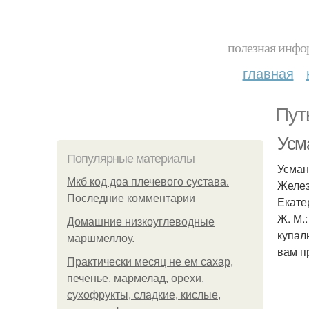
полезная инфор
главная
Пут
Усм
Популярные материалы
Усман
Мкб код доа плечевого сустава.
Желез
Последние комментарии
Екате
Ж. М.
Домашние низкоуглеводные
купал
маршмеллоу.
вам п
Практически месяц не ем сахар,
печенье, мармелад, орехи,
сухофрукты, сладкие, кислые,