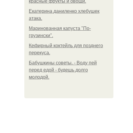
красные фрукты и овощи.
Екатерина даниленко хлебушек
атака.
Маринованная капуста "По-
грузински".
Кефирный коктейль для позднего
перекуса.
Бабушкины советы. - Воду пей
перед едой - будешь долго
молодой.