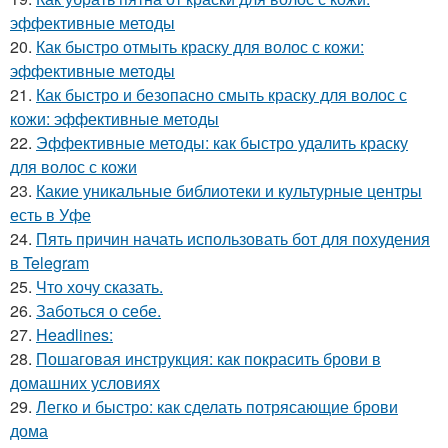
эффективные методы
20.
Как быстро отмыть краску для волос с кожи:
эффективные методы
21.
Как быстро и безопасно смыть краску для волос с
кожи: эффективные методы
22.
Эффективные методы: как быстро удалить краску
для волос с кожи
23.
Какие уникальные библиотеки и культурные центры
есть в Уфе
24.
Пять причин начать использовать бот для похудения
в Telegram
25.
Что хочу сказать.
26.
Заботься о себе.
27.
Headlines:
28.
Пошаговая инструкция: как покрасить брови в
домашних условиях
29.
Легко и быстро: как сделать потрясающие брови
дома