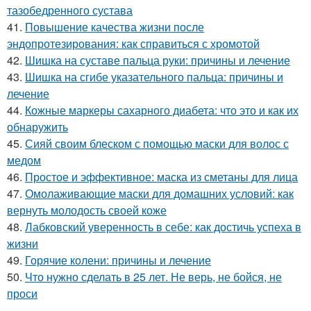
тазобедренного сустава
41.
Повышение качества жизни после
эндопротезирования: как справиться с хромотой
42.
Шишка на суставе пальца руки: причины и лечение
43.
Шишка на сгибе указательного пальца: причины и
лечение
44.
Кожные маркеры сахарного диабета: что это и как их
обнаружить
45.
Сияй своим блеском с помощью маски для волос с
медом
46.
Простое и эффективное: маска из сметаны для лица
47.
Омолаживающие маски для домашних условий: как
вернуть молодость своей коже
48.
Лабковский уверенность в себе: как достичь успеха в
жизни
49.
Горячие колени: причины и лечение
50.
Что нужно сделать в 25 лет. Не верь, не бойся, не
проси