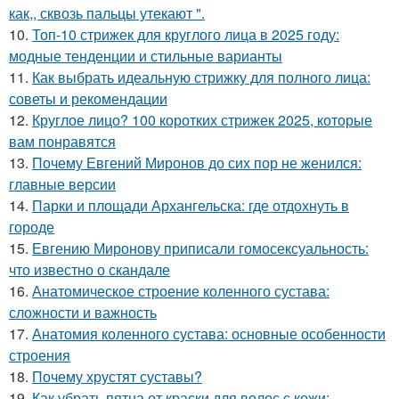
как,, сквозь пальцы утекают ".
10.
Топ-10 стрижек для круглого лица в 2025 году:
модные тенденции и стильные варианты
11.
Как выбрать идеальную стрижку для полного лица:
советы и рекомендации
12.
Круглое лицо? 100 коротких стрижек 2025, которые
вам понравятся
13.
Почему Евгений Миронов до сих пор не женился:
главные версии
14.
Парки и площади Архангельска: где отдохнуть в
городе
15.
Евгению Миронову приписали гомосексуальность:
что известно о скандале
16.
Анатомическое строение коленного сустава:
сложности и важность
17.
Анатомия коленного сустава: основные особенности
строения
18.
Почему хрустят суставы?
19.
Как убрать пятна от краски для волос с кожи: