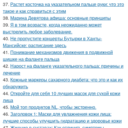
37.
Растет косточка на указательном пальце руки: что это
такое и как справиться с этим
38.
Марина Девятова афиша: основные принципы
39.
Я в том возрасте, когда неожиданно может
выстрелить любое заболевание.
40.
Не пропустите концерты Бутырки в Ханты-
Мансийске: расписание здесь
41.
Понимание механизмов движения в подвижной
шишке на фаланге пальца
42.
Нарост на фаланге указательного пальца: причины и
лечение
43.
Кожные маркеры сахарного диабета: что это и как их
обнаружить
44.
Откройте для себя 10 лучших масок для сухой кожи
лица
45.
Мой топ продуктов NL, чтобы экстренно.
46.
Заголовок 1: Маски для увлажнения кожи лица:
лучшие способы улучшить гидратацию и здоровье кожи
47.
Жжение в суставах: Как отличить симптомы