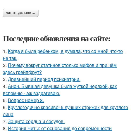
читать дальше →
Последние обновления на сайте:
1.
Когда я была ребенком, я думала, что со мной что-то
не так.
2.
Почему вокруг статинов столько мифов и при чём
здесь грейпфрут?
3.
Древнейший период психиатрии.
4.
Анон. Бывшая девушка была жуткой неряхой, как
вспомню - аж вздрагиваю.
5.
Вопрос номер 8.
6.
Круглогодично красиво: 5 лучших стрижек для круглого
лица
7.
Защита сердца и сосудов.
8.
История Читы: от основания до современности