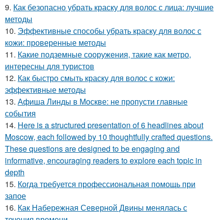
9.
Как безопасно убрать краску для волос с лица: лучшие
методы
10.
Эффективные способы убрать краску для волос с
кожи: проверенные методы
11.
Какие подземные сооружения, такие как метро,
интересны для туристов
12.
Как быстро смыть краску для волос с кожи:
эффективные методы
13.
Афиша Линды в Москве: не пропусти главные
события
14.
Here is a structured presentation of 6 headlines about
Moscow, each followed by 10 thoughtfully crafted questions.
These questions are designed to be engaging and
informative, encouraging readers to explore each topic in
depth
15.
Когда требуется профессиональная помощь при
запое
16.
Как Набережная Северной Двины менялась с
течения времени