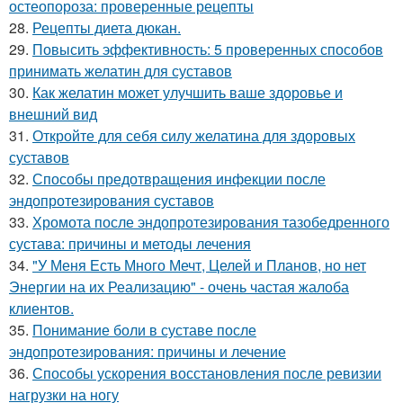
остеопороза: проверенные рецепты
28.
Рецепты диета дюкан.
29.
Повысить эффективность: 5 проверенных способов
принимать желатин для суставов
30.
Как желатин может улучшить ваше здоровье и
внешний вид
31.
Откройте для себя силу желатина для здоровых
суставов
32.
Способы предотвращения инфекции после
эндопротезирования суставов
33.
Хромота после эндопротезирования тазобедренного
сустава: причины и методы лечения
34.
"У Меня Есть Много Мечт, Целей и Планов, но нет
Энергии на их Реализацию" - очень частая жалоба
клиентов.
35.
Понимание боли в суставе после
эндопротезирования: причины и лечение
36.
Способы ускорения восстановления после ревизии
нагрузки на ногу