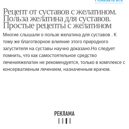
Рецепт от суставов с желатином.
Рецепты для
Желатины для суставов
Польза желатина для суставов.
профилактики
Простые рецепты с желатином
Многие слышали о пользе желатина для суставов . К
тому же благотворное влияние этого природного
Эффективные рецепты
загустителя на суставы научно доказано.Но следует
помнить, что как самостоятельное средство
леченияжелатин не рекомендуется, только в комплексе с
консервативным лечением, назначенным врачом.