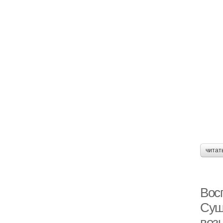
читат
Восп
Сущ
воз