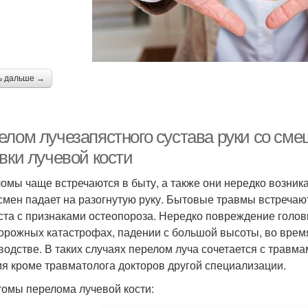
ь дальше →
елом лучезапястного сустава руки со см
вки лучевой кости
омы чаще встречаются в быту, а также они нередко возник
смен падает на разогнутую руку. Бытовые травмы встреча
ста с признаками остеопороза. Нередко повреждение головк
орожных катастрофах, падении с большой высоты, во время
водстве. В таких случаях перелом луча сочетается с травмам
ия кроме травматолога докторов другой специализации.
омы перелома лучевой кости: