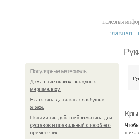
полезная инфор
главная
Рук
Популярные материалы
Ру
Домашние низкоуглеводные
маршмеллоу.
Екатерина даниленко хлебушек
атака.
Кры
Понимание действий желатина для
Чтобы
суставов и правильный способ его
шикар
применения