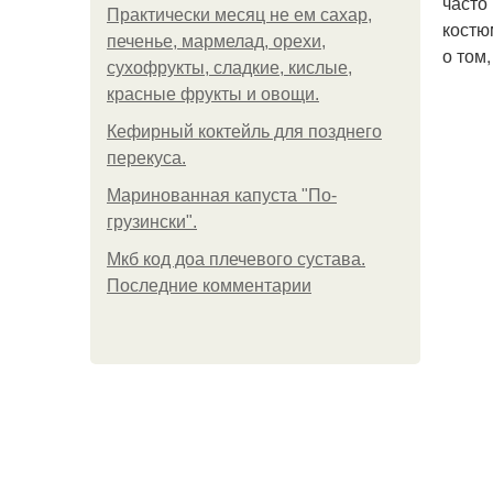
часто
Практически месяц не ем сахар,
костю
печенье, мармелад, орехи,
о том
сухофрукты, сладкие, кислые,
красные фрукты и овощи.
Кефирный коктейль для позднего
перекуса.
Маринованная капуста "По-
грузински".
Мкб код доа плечевого сустава.
Последние комментарии