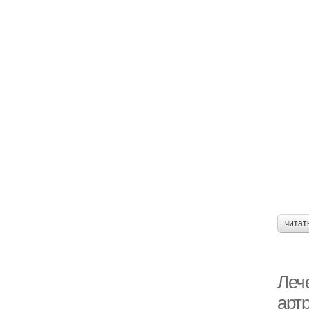
читат
Лече
арт