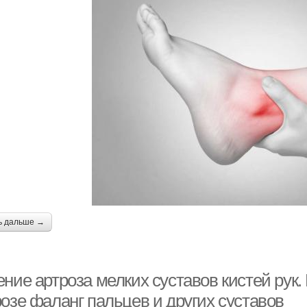
ь дальше →
ние артроза мелких суставов кистей рук.
розе фаланг пальцев и других суставов