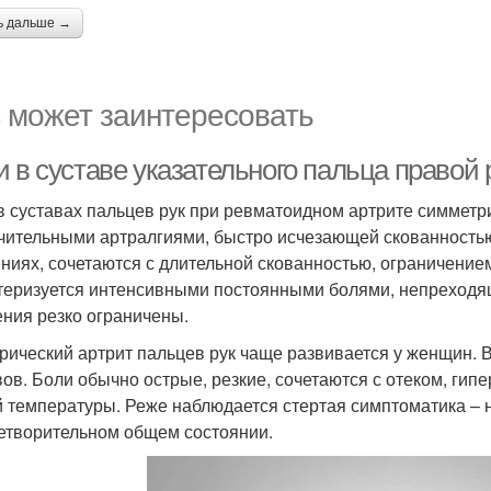
ь дальше →
 может заинтересовать
 в суставе указательного пальца правой 
в суставах пальцев рук при ревматоидном артрите симметр
чительными артралгиями, быстро исчезающей скованностью.
ниях, сочетаются с длительной скованностью, ограничение
теризуется интенсивными постоянными болями, непреходящ
ния резко ограничены.
рический артрит пальцев рук чаще развивается у женщин. 
вов. Боли обычно острые, резкие, сочетаются с отеком, г
 температуры. Реже наблюдается стертая симптоматика – 
етворительном общем состоянии.