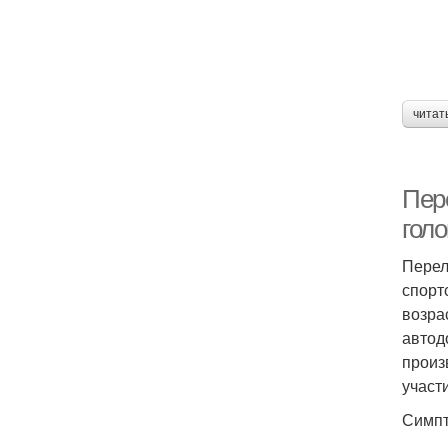
читат
Пер
голо
Перел
спорт
возра
автод
произ
участ
Симпт