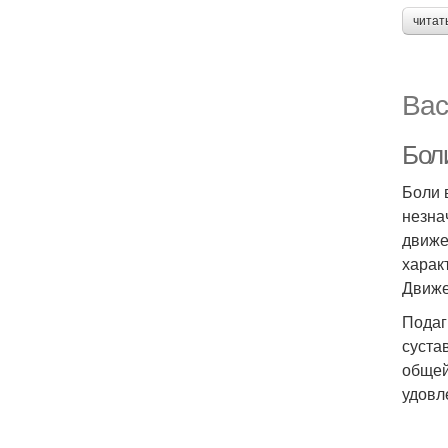
читат
Вас
Боли
Боли 
незна
движе
харак
Движе
Подаг
суста
общей
удовл