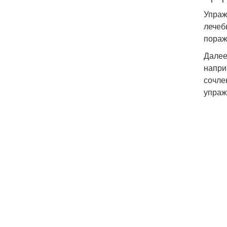
Упраж
лечеб
пораж
Далее
напри
сочле
упраж