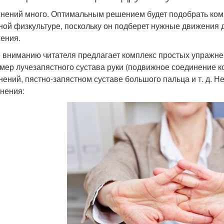
нений много. Оптимальным решением будет подобрать комп
ной физкультуре, поскольку он подберет нужные движения д
ения.
 вниманию читателя предлагает комплекс простых упражнен
мер лучезапястного сустава руки (подвижное соединение к
нений, пястно-запястном суставе большого пальца и т. д. 
нения: