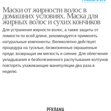
Маски от жирности волос в
Шампунь для жирных
Бюджетные шампуни
домашних условиях. Маска для
волос
жирных волос и сухих кончиков
Для устранения жирности волос, а также защиты от
Шампуни против
ломкости по всей длине, рекомендуется применять
Подходящий шампунь
жирности
натуральные компоненты. Великолепно действует
процедура на тусклые, безжизненные окрашенные
пряди, возвращая им мягкость и сияние. Для облегчения
укладывания и безболезненного распутывания колтунов
Сода от жирных волос
повторять ухаживающие манипуляции два раза в
неделю.