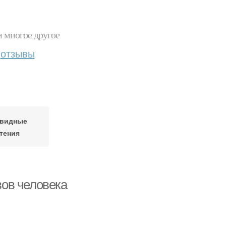
и многое другое
отзывы
видные
тения
ов человека