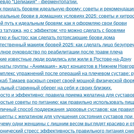
евдо "Целиакия" - ферментопатии.
к придать бровям идеальную форму: советы и рекомендаци
еальные брови в домашних условиях 2025: советы и хитро
й путь к идеальным бровям: как я оформляю свои брови
з татуажа, но с эффектом: что можно сделать с бровями
гко и быстро: как сделать потрясающие брови дома
тественный макияж бровей 2025: как сделать лицо безупре
лное руководство по реабилитации после травм плеча
кие известные люди родились или жили в Ростове-на-Дону
наты группы «Анимация» ждут концертов в Нижнем Новго
мплекс упражнений после операций на плечевом суставе: 
хаб Тамаев раскрыл секрет своей мощной физической фор
льный старинный оберег на себя и своих близких.
осто и эффективно: правила приема желатина для суставо
остые советы по питанию: как правильно использовать пи
личный способ поддержания здоровья суставов: как прави
цепты с желатином для улучшения состояния суставов при
чему одни женщины с лишним весом выглядят красиво и от 
онический стресс эффективность правильного питания сни