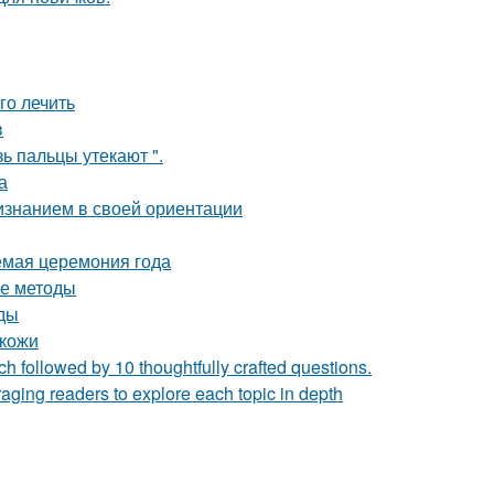
го лечить
в
зь пальцы утекают ".
а
изнанием в своей ориентации
емая церемония года
ые методы
оды
 кожи
h followed by 10 thoughtfully crafted questions.
ging readers to explore each topic in depth