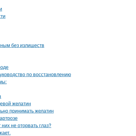
и
сти
чным без излишеств
роде
руководство по восстановлению
мы:
в
щевой желатин
льно принимать желатин
 артрозе
них не оторвать глаз?
жает.