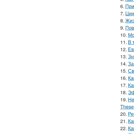
6.
При
7.
Цин
8.
Жиз
9.
Пов
10.
Мо
11.
В 
12.
Ев
13.
Зн
14.
За
15.
Св
16.
Ка
17.
Ка
18.
Эф
19.
He
These 
20.
Ре
21.
Ка
22.
Ка