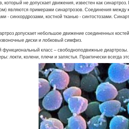
в, который не допускает движения, известен как синартроз
ом) являются примерами синартрозов. Соединения между 
ми - синхордрозами, костной тканью - синтостозами. Сина
ртроз допускает небольшое движение соединенных косте
звоночные диски и лобковый симфиз.
й функциональный класс – свободноподвижные диартрозы.
ры: локти, колени, плечи и запястья. Практически всегда э