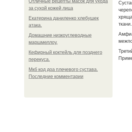
Отличные рецепты масок для ухода
Суста
за сухой кожей лица
череп
хряща
Екатерина даниленко хлебушек
ткани.
атака.
Амфиа
Домашние низкоуглеводные
межпо
маршмеллоу.
Трети
Кефирный коктейль для позднего
Приме
перекуса.
Мкб код доа плечевого сустава.
Последние комментарии