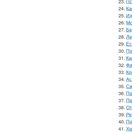
23.
Пс
24.
Ка
25.
Ид
26.
Мо
27.
Бе
28.
Ле
29.
Ес
30.
По
31.
Ка
32.
Фа
33.
Ко
34.
Ас
35.
Си
36.
Пр
37.
Пр
38.
От
39.
Ре
40.
По
41.
Хр