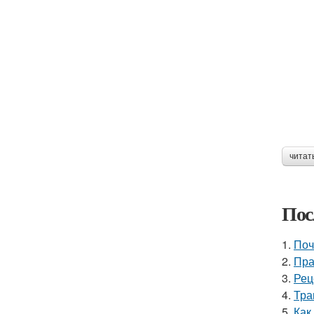
читат
Пос
1.
Поч
2.
Пра
3.
Рец
4.
Тра
5.
Как