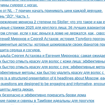
чины судорог с ногах.
к от NL - 7 причин начать принимать цинк каждой девушке.
нь "ДО". Часть 1.
реждение мениска 2 степени по Stoller: что это такое и как е
дные стрижки 2025 для круглого лица: 36 лучших варианто
том случае, если у вас деньги в доме не держатся, как,, скво
гений Миронов и Сергей Астахов: история 'Голубого прогон
аменитые артисты, которые шокировали своих фанатов пр
щита сердца и сосудов.
адьба Сергея Астахова и Евгения Миронова: самая ожида
к быстро отмыть краску для волос с кожи лица: эффективн
к быстро отмыть краску для волос с рук: эффективные мет
фективные методы: как быстро удалить краску для волос с
re is a structured presentation of 6 headlines about Moscow, eac
questions are designed to be engaging and informative, encoura
цепты диета дюкан.
к безопасно и эффективно покрасить брови дома
кие парки и скверы в Тамбове идеальны для прогулок