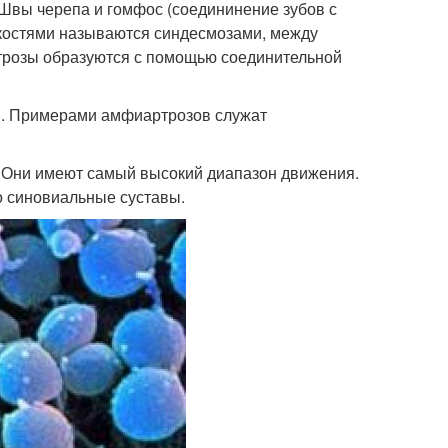
. Швы черепа и гомфос (соедининение зубов с
костями называются синдесмозами, между
ртрозы образуются с помощью соединительной
й. Примерами амфиартрозов служат
 Они имеют самый высокий диапазон движения.
то синовиальные суставы.