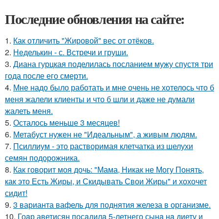
Последние обновления на сайте:
1.
Как отличить "Жировой" вес от отёков.
2.
Неделькин - с. Встречи и груши.
3.
Диана гурцкая поделилась посланием мужу спустя три
года после его смерти.
4.
Мне надо было работать и мне очень не хотелось что б
меня жалели клиенты и что б шли и даже не думали
жалеть меня.
5.
Осталось меньше 3 месяцев!
6.
Метабуст нужен не "Идеальным", а живым людям.
7.
Псиллиум - это растворимая клетчатка из шелухи
семян подорожника.
8.
Как говорит моя дочь: "Мама, Никак не Могу Понять,
как это Есть Жиры, и Скидывать Свои Жиры" и хохочет
сидит!
9.
3 варианта вафель для поднятия железа в организме.
10.
Гоaр аветисян посaдилa 5-летнего сынa нa диету и