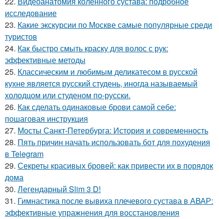
22.
Видеоанатомия коленного сустава: подробное
исследование
23.
Какие экскурсии по Москве самые популярные среди
туристов
24.
Как быстро смыть краску для волос с рук:
эффективные методы
25.
Классическим и любимым деликатесом в русской
кухне является русский студень, иногда называемый
холодцом или студеном по-русски.
26.
Как сделать одинаковые брови самой себе:
пошаговая инструкция
27.
Мосты Санкт-Петербурга: История и современность
28.
Пять причин начать использовать бот для похудения
в Telegram
29.
Секреты красивых бровей: как привести их в порядок
дома
30.
Легендарный Slim 3 D!
31.
Гимнастика после вывиха плечевого сустава в АВАР:
эффективные упражнения для восстановления