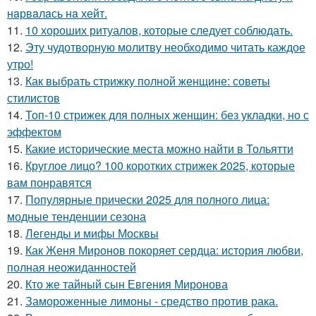
нaрвaлaсь нa хейт.
11.
10 хороших ритуалов, которые следует соблюдать.
12.
Эту чудотворную молитву необходимо читать каждое
утро!
13.
Как выбрать стрижку полной женщине: советы
стилистов
14.
Топ-10 стрижек для полных женщин: без укладки, но с
эффектом
15.
Какие исторические места можно найти в Тольятти
16.
Круглое лицо? 100 коротких стрижек 2025, которые
вам понравятся
17.
Популярные прически 2025 для полного лица:
модные тенденции сезона
18.
Легенды и мифы Москвы
19.
Как Женя Миронов покоряет сердца: история любви,
полная неожиданностей
20.
Кто же тайный сын Евгения Миронова
21.
Замороженные лимоны - средство против рака.