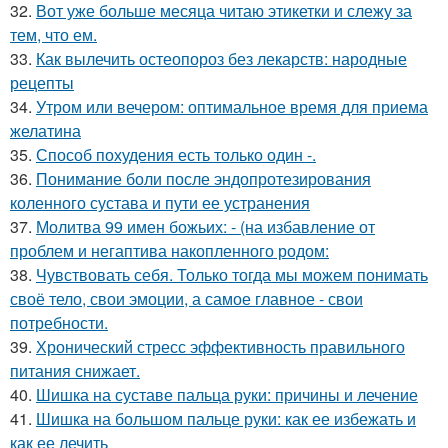
32.
Вот уже больше месяца читаю этикетки и слежу за
тем, что ем.
33.
Как вылечить остеопороз без лекарств: народные
рецепты
34.
Утром или вечером: оптимальное время для приема
желатина
35.
Способ похудения есть только один -.
36.
Понимание боли после эндопротезирования
коленного сустава и пути ее устранения
37.
Молитва 99 имен божьих: - (на избавление от
проблем и негаптива накопленного родом:
38.
Чувствовать себя. Только тогда мы можем понимать
своё тело, свои эмоции, а самое главное - свои
потребности.
39.
Хронический стресс эффективность правильного
питания снижает.
40.
Шишка на суставе пальца руки: причины и лечение
41.
Шишка на большом пальце руки: как ее избежать и
как ее лечить