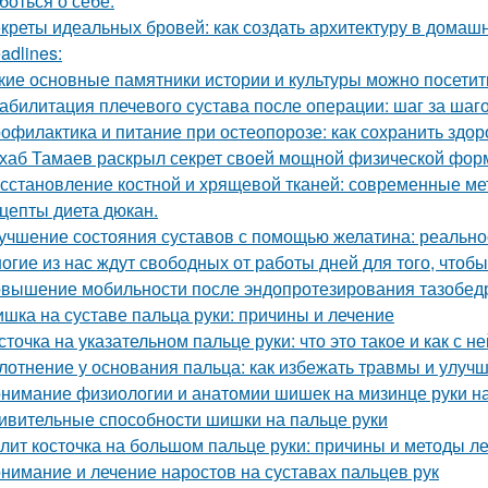
боться о себе.
креты идеальных бровей: как создать архитектуру в домаш
adlines:
кие основные памятники истории и культуры можно посетит
абилитация плечевого сустава после операции: шаг за шаг
офилактика и питание при остеопорозе: как сохранить здор
хаб Тамаев раскрыл секрет своей мощной физической фор
сстановление костной и хрящевой тканей: современные ме
цепты диета дюкан.
учшение состояния суставов с помощью желатина: реально
огие из нас ждут свободных от работы дней для того, чтобы 
вышение мобильности после эндопротезирования тазобедр
шка на суставе пальца руки: причины и лечение
сточка на указательном пальце руки: что это такое и как с н
лотнение у основания пальца: как избежать травмы и улуч
нимание физиологии и анатомии шишек на мизинце руки н
ивительные способности шишки на пальце руки
лит косточка на большом пальце руки: причины и методы л
нимание и лечение наростов на суставах пальцев рук