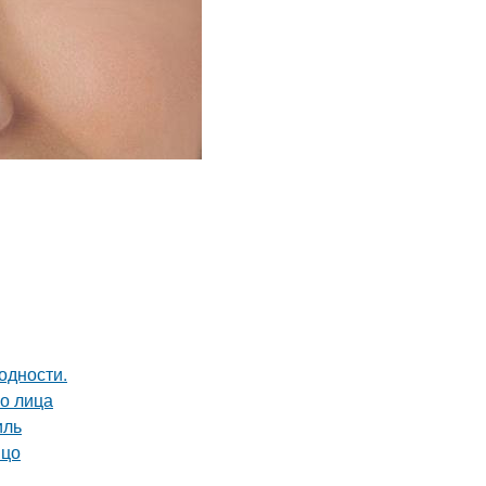
одности.
о лица
иль
ицо