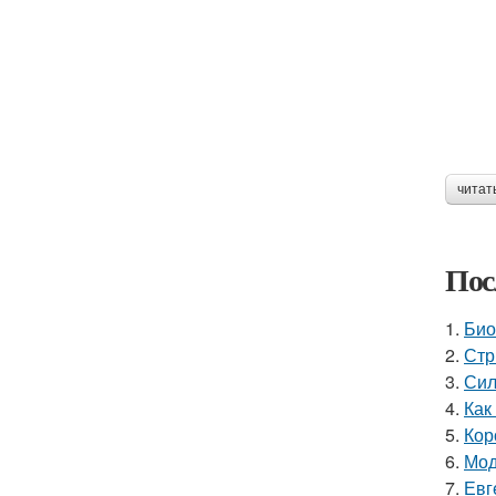
читат
Пос
1.
Био
2.
Стр
3.
Сил
4.
Как
5.
Кор
6.
Мод
7.
Евг