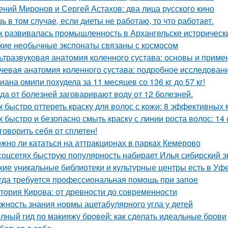
ений Миронов и Сергей Астахов: два лица русского кино
ь в том случае, если диеты не работаю, то что работает.
к развивалась промышленность в Архангельске историческ
кие необычные экспонаты связаны с космосом
ьтразвуковая анатомия коленного сустава: основы и приме
чевая анатомия коленного сустава: подробное исследован
иана омипи похудела за 11 месяцев со 136 кг до 57 кг!
да от болезней заговаривают воду от 12 болезней.
к быстро оттереть краску для волос с кожи: 8 эффективных
к быстро и безопасно смыть краску с линии роста волос: 14
говорить себя от сплетен!
жно ли кататься на аттракционах в парках Кемерово
соцсетях быструю популярность набирает Илья сибирский эк
кие уникальные библиотеки и культурные центры есть в Уф
гда требуется профессиональная помощь при запое
тория Кирова: от древности до современности
жность знания нормы ацетабулярного угла у детей
лный гид по макияжу бровей: как сделать идеальные брови