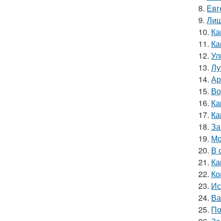
8.
Евг
9.
Лиш
10.
Ка
11.
Ка
12.
Ул
13.
Лу
14.
Ар
15.
Во
16.
Ка
17.
Ка
18.
За
19.
Мо
20.
В 
21.
Ка
22.
Ко
23.
Ис
24.
Ва
25.
По