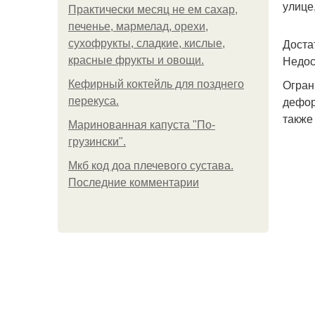
улице
Практически месяц не ем сахар,
печенье, мармелад, орехи,
Доста
сухофрукты, сладкие, кислые,
Недос
красные фрукты и овощи.
Огран
Кефирный коктейль для позднего
дефор
перекуса.
также
Маринованная капуста "По-
грузински".
Мкб код доа плечевого сустава.
Последние комментарии