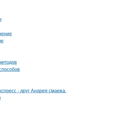
и
нение
ие
 методов
 способов
спресс - друг Андрея смаева.
е