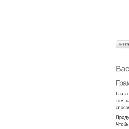
читат
Вас
Грам
Глаза
том, 
спосо
Проду
Чтобы