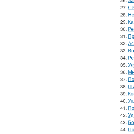
26.
За
27.
Се
28.
He
29.
Ка
30.
Ре
31.
Пр
32.
Ас
33.
Во
34.
Ре
35.
Ул
36.
Мн
37.
По
38.
Ши
39.
Ко
40.
Уп
41.
По
42.
Уд
43.
Бо
44.
По