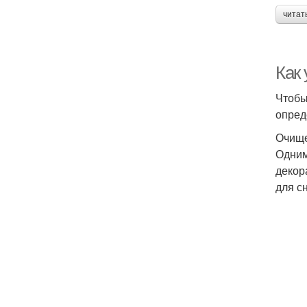
читат
Как 
Чтобы
опред
Очищ
Одним
декор
для с