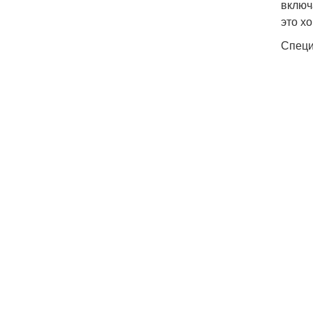
включ
это х
Специ