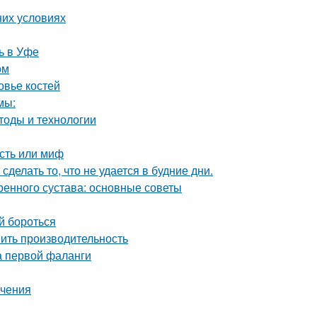
них условиях
ь в Уфе
ом
овье костей
мы:
тоды и технологии
сть или миф
сделать то, что не удается в будние дни.
енного сустава: основные советы
ей бороться
шить производительность
а первой фаланги
ечения