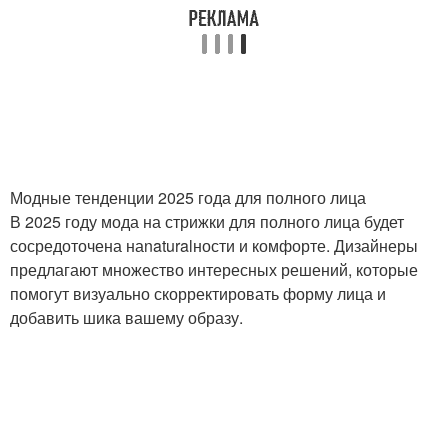
Стрижки на средние
Стрижки на длинные
волосы
волосы
Укладки для короткой
Короткая стрижка
стрижки
Модные тенденции 2025 года для полного лица
В 2025 году мода на стрижки для полного лица будет
Стрижка без фена
Стрижка под мальчика
сосредоточена наnaturalности и комфорте. Дизайнеры
предлагают множество интересных решений, которые
помогут визуально скорректировать форму лица и
добавить шика вашему образу.
Женские стрижки
Стрижки под мальчика