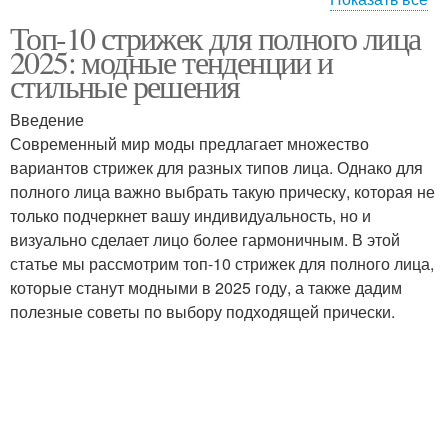
Топ-10 стрижек для полного лица
Асимметричные
Стрижки для яркости
2025: модные тенденции и
стрижки
стильные решения
Введение
Челки для круглого
Современный мир моды предлагает множество
Тренды в стрижках
лица
вариантов стрижек для разных типов лица. Однако для
полного лица важно выбрать такую прическу, которая не
только подчеркнет вашу индивидуальность, но и
визуально сделает лицо более гармоничным. В этой
Стрижки для полных
Короткие стрижки
статье мы рассмотрим топ-10 стрижек для полного лица,
женщин
которые станут модными в 2025 году, а также дадим
полезные советы по выбору подходящей прически.
Стрижки на круглое
Стильные стрижки
лицо