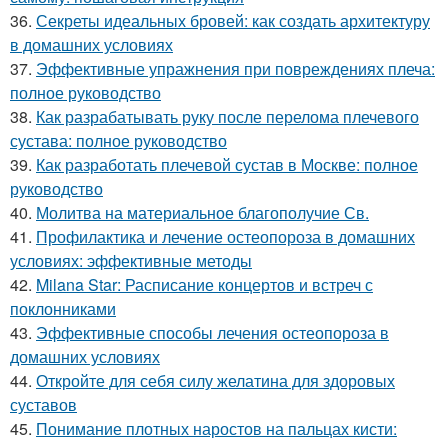
36.
Секреты идеальных бровей: как создать архитектуру
в домашних условиях
37.
Эффективные упражнения при повреждениях плеча:
полное руководство
38.
Как разрабатывать руку после перелома плечевого
сустава: полное руководство
39.
Как разработать плечевой сустав в Москве: полное
руководство
40.
Молитва на материальное благополучие Св.
41.
Профилактика и лечение остеопороза в домашних
условиях: эффективные методы
42.
Milana Star: Расписание концертов и встреч с
поклонниками
43.
Эффективные способы лечения остеопороза в
домашних условиях
44.
Откройте для себя силу желатина для здоровых
суставов
45.
Понимание плотных наростов на пальцах кисти: