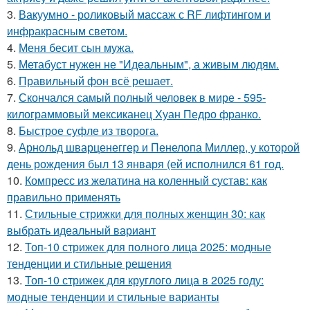
3.
Вакуумно - роликовый массаж с RF лифтингом и
инфракрасным светом.
4.
Меня бесит сын мужа.
5.
Метабуст нужен не "Идеальным", а живым людям.
6.
Правильный фон всё решает.
7.
Скончался самый полный человек в мире - 595-
килограммовый мексиканец Хуан Педро франко.
8.
Быстрое суфле из творога.
9.
Арнольд шварценеггер и Пенелопа Миллер, у которой
день рождения был 13 января (ей исполнился 61 год.
10.
Компресс из желатина на коленный сустав: как
правильно применять
11.
Стильные стрижки для полных женщин 30: как
выбрать идеальный вариант
12.
Топ-10 стрижек для полного лица 2025: модные
тенденции и стильные решения
13.
Топ-10 стрижек для круглого лица в 2025 году:
модные тенденции и стильные варианты