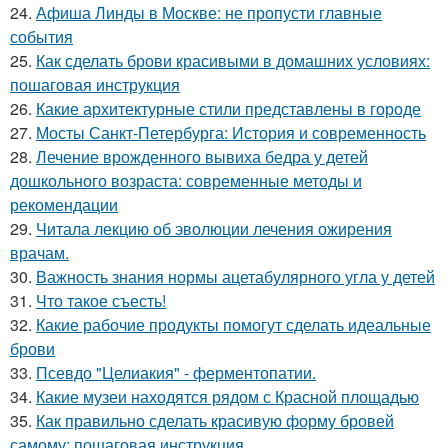
24.
Афиша Линды в Москве: не пропусти главные
события
25.
Как сделать брови красивыми в домашних условиях:
пошаговая инструкция
26.
Какие архитектурные стили представлены в городе
27.
Мосты Санкт-Петербурга: История и современность
28.
Лечение врожденного вывиха бедра у детей
дошкольного возраста: современные методы и
рекомендации
29.
Читала лекцию об эволюции лечения ожирения
врачам.
30.
Важность знания нормы ацетабулярного угла у детей
31.
Что такое съесть!
32.
Какие рабочие продукты помогут сделать идеальные
брови
33.
Псевдо "Целиакия" - ферментопатии.
34.
Какие музеи находятся рядом с Красной площадью
35.
Как правильно сделать красивую форму бровей
самому: пошаговая инструкция