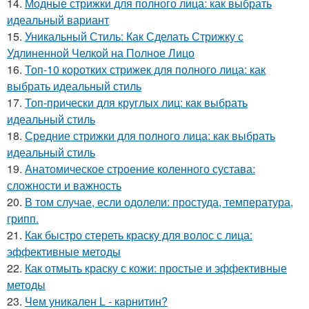
14.
Модные стрижки для полного лица: как выбрать
идеальный вариант
15.
Уникальный Стиль: Как Сделать Стрижку с
Удлиненной Челкой на Полное Лицо
16.
Топ-10 коротких стрижек для полного лица: как
выбрать идеальный стиль
17.
Топ-прически для круглых лиц: как выбрать
идеальный стиль
18.
Средние стрижки для полного лица: как выбрать
идеальный стиль
19.
Анатомическое строение коленного сустава:
сложности и важность
20.
В том случае, если одолели: простуда, температура,
грипп.
21.
Как быстро стереть краску для волос с лица:
эффективные методы
22.
Как отмыть краску с кожи: простые и эффективные
методы
23.
Чем уникален L - карнитин?