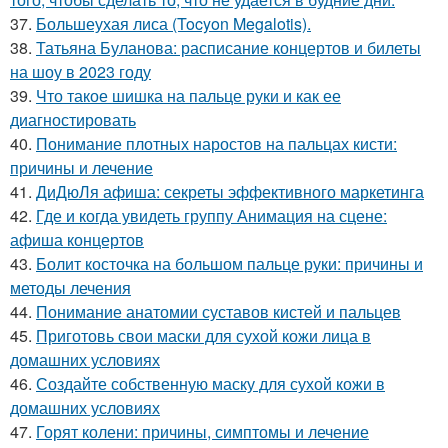
37.
Большеухая лиса (Tocyon Megalotis).
38.
Татьяна Буланова: расписание концертов и билеты
на шоу в 2023 году
39.
Что такое шишка на пальце руки и как ее
диагностировать
40.
Понимание плотных наростов на пальцах кисти:
причины и лечение
41.
ДиДюЛя афиша: секреты эффективного маркетинга
42.
Где и когда увидеть группу Анимация на сцене:
афиша концертов
43.
Болит косточка на большом пальце руки: причины и
методы лечения
44.
Понимание анатомии суставов кистей и пальцев
45.
Приготовь свои маски для сухой кожи лица в
домашних условиях
46.
Создайте собственную маску для сухой кожи в
домашних условиях
47.
Горят колени: причины, симптомы и лечение