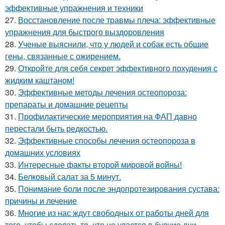
эффективные упражнения и техники
27.
Восстановление после травмы плеча: эффективные
упражнения для быстрого выздоровления
28.
Ученые выяснили, что у людей и собак есть общие
гены, связанные с ожирением.
29.
Откройте для себя секрет эффективного похудения с
жидким каштаном!
30.
Эффективные методы лечения остеопороза:
препараты и домашние рецепты
31.
Профилактические мероприятия на ФАП давно
перестали быть редкостью.
32.
Эффективные способы лечения остеопороза в
домашних условиях
33.
Интересные факты второй мировой войны!
34.
Белковый салат за 5 минут.
35.
Понимание боли после эндопротезирования сустава:
причины и лечение
36.
Многие из нас ждут свободных от работы дней для
того, чтобы сделать то, что не удается в будние дни.