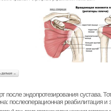
ь дальше →
рт после эндопротезирования сустава. Т
ена: послеоперационная реабилитация и 
 первый день после операции колено начинают осторожно 