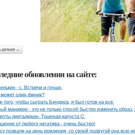
ь дальше →
ледние обновления на сайте:
елькин - с. Встречи и груши.
 может один финик?
и того, чтобы сыграть Бендера, я был готов на всё.
ый маникюр - это не только способ быстро изменить образ, 
епты диетадюкан. Тушеная капуста C.
щение от любого негатива - очень быстро!
су позвали на день рождения, со своей подругой она всю 