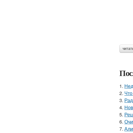
читат
Пос
1.
Нед
2.
Что
3.
Рад
4.
Нов
5.
Рец
6.
Очи
7.
Али