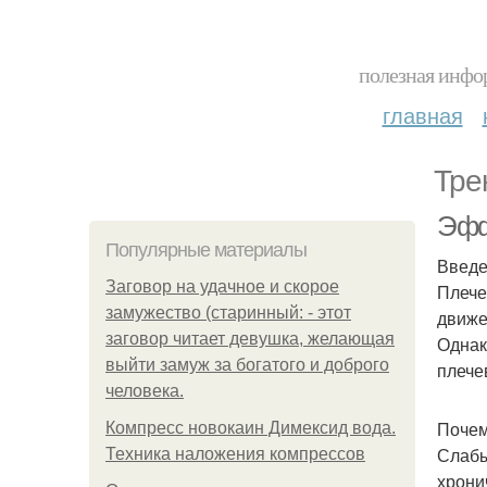
полезная инфор
главная
Тре
Эфф
Популярные материалы
Введ
Заговор на удачное и скорое
Плече
замужество (старинный: - этот
движе
заговор читает девушка, желающая
Однак
выйти замуж за богатого и доброго
плече
человека.
Почем
Компресс новокаин Димексид вода.
Слабы
Техника наложения компрессов
хрони