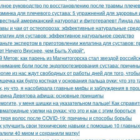
лное руководство по восстановлению после травмы плечев
зминка для плечевого сустава: 5 упражнений для здоровья 
вестный американский натуропат и фитотерапевт Линда ла
авы и чаи от остеопороза: эффективные натуральные средс
латин для суставов: эффективное натуральное средство
аньте экспертом в приготовлении желатина для суставов: 
ет Ничего Вкуснее, чем Быть Худой".
й Метов: как парень из Магнитогорска стал звездой российс
нимание боли после эндопротезирования сустава: причины
огие из нас ждут свободных от работы дней для того, чтобы 
шечка как будто костная у основания пальца руки: что это т
к, ну что, я насобирала главные мифы и заблуждения в про
рина Девятова афиша: основные принципы
могите, у меня шишки на указательном пальце! Как справит
вматоидные узелки на руках: что это и как с этим бороться
теря волос после COVID-19: причины и способы борьбы
к улучшить свои технические навыки с помощью 10 главных
алили 40 миом и сохранили матку!