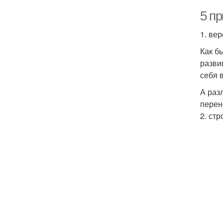
5 п
1. ве
Как б
разви
себя 
А раз
перен
2. стр