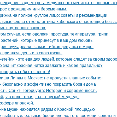
реждение заднего рога медиального мениска: основные а
рос к рожавшим или беременным.
рижка на полное круглое лицо: советы и рекомендации
льные слова от константина хабенского о настоящей безыс
мь внутренних законов.
том случае, если одолели: простуда, температура, грипп.
 растений, которые принесут в ваш дом любовь.
рия пуччарелли - самая гибкая девушка в мире.
к привлечь деньги в свою жизнь.
кетейли - это еда для людей, которые следят за своим здор
о значит красная нитка завязать и как ее правильно?
говорить себя от сплетен!
иша Линды в Москве: не пропусти главные события
к безопасно и эффективно покрасить брови дома
сты Санкт-Петербурга: История и современность
йду в поле голая, съест пускай медведь.
софоре японской.
кие музеи находятся рядом с Красной площадью
к выбрать идеальные брови для долгого времени: советы 