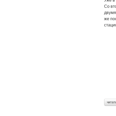
Со вт
двумя
же по
стаци
читат