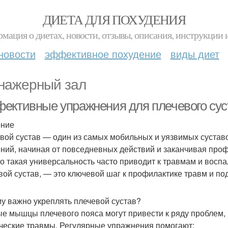
ДИЕТА ДЛЯ ПОХУДЕНИЯ
мация о диетах, новости, отзывы, описания, инструкции 
новости
эффективное похудение
виды диет
нажерный зал
ективные упражнения для плечевого суст
ение
вой сустав — один из самых мобильных и уязвимых суставо
ний, начиная от повседневных действий и заканчивая про
о такая универсальность часто приводит к травмам и вос
вой сустав, — это ключевой шаг к профилактике травм и п
у важно укреплять плечевой сустав?
е мышцы плечевого пояса могут привести к ряду проблем, 
ческие травмы. Регулярные упражнения помогают: