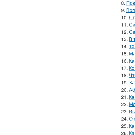
8.
Пов
9.
Воп
10.
Ст
11.
Си
12.
Се
13.
В 
14.
10
15.
Ма
16.
Ка
17.
Ко
18.
Чт
19.
За
20.
Аф
21.
Ка
22.
Мо
23.
Вы
24.
О 
25.
Ка
26.
Ка