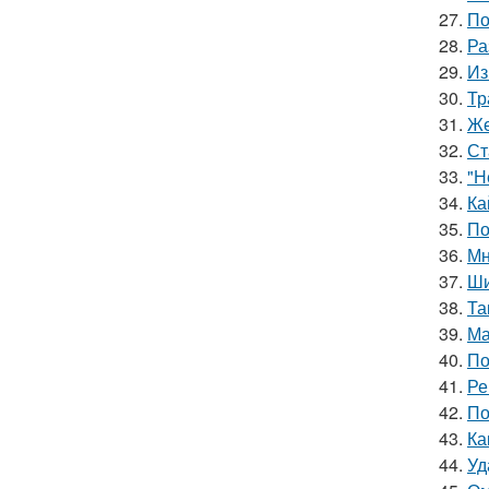
27.
По
28.
Ра
29.
Из
30.
Тр
31.
Же
32.
Ст
33.
"Н
34.
Ка
35.
По
36.
Мн
37.
Ши
38.
Та
39.
Ма
40.
По
41.
Ре
42.
По
43.
Ка
44.
Уд