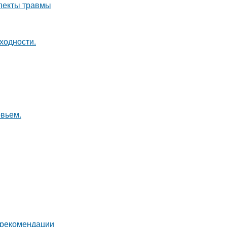
спекты травмы
ходности.
овьем.
и рекомендации