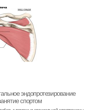
отальное эндопротезирование
занятие спортом
сгибать с помощью специальной электрошины.