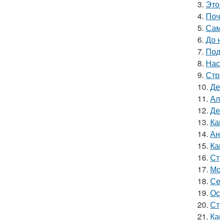
3.
Это
4.
Поч
5.
Сам
6.
До 
7.
Под
8.
Нас
9.
Стр
10.
Де
11.
Ал
12.
Де
13.
Ка
14.
Ан
15.
Ка
16.
Ст
17.
Мо
18.
Се
19.
Ос
20.
Ст
21.
Ка