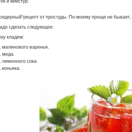
ок и микстур.
оядерный"рецепт от простуды. По-моему проще не бывает, 
адо сделать следующее:
жку кладем:
л. малинового варенья.
л. меда.
л. лимонного сока.
л. коньяка.