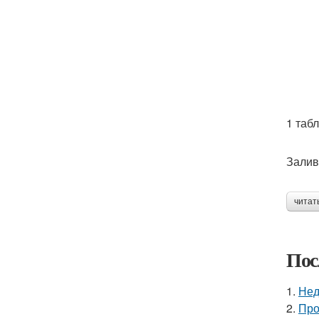
1 таб
Залив
читат
Пос
1.
Нед
2.
Про