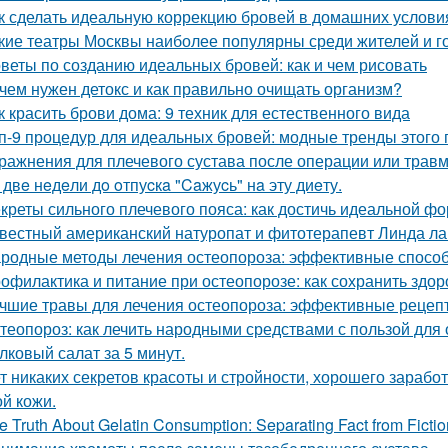
к сделать идеальную коррекцию бровей в домашних услови
кие театры Москвы наиболее популярны среди жителей и г
веты по созданию идеальных бровей: как и чем рисовать
чем нужен детокс и как правильно очищать организм?
к красить брови дома: 9 техник для естественного вида
п-9 процедур для идеальных бровей: модные тренды этого 
ражнения для плечевого сустава после операции или трав
 двe нeдeли дo oтпуcкa "Caжуcь" нa эту диeту.
креты сильного плечевого пояса: как достичь идеальной ф
вестный американский натуропат и фитотерапевт Линда ла
родные методы лечения остеопороза: эффективные способ
офилактика и питание при остеопорозе: как сохранить здор
чшие травы для лечения остеопороза: эффективные рецеп
теопороз: как лечить народными средствами с пользой для
лковый салат за 5 минут.
т никаких секретов красоты и стройности, хорошего заработ
ой кожи.
e Truth About Gelatin Consumption: Separating Fact from Fictio