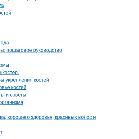
ях
остей
года
мы: пошаговое руководство
ормы
нкастер.
ы укрепления костей
овье костей
ты и советы
 организма
ка, хорошего здоровья, красивых волос и
n