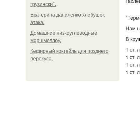
таблет
грузински".
Екатерина даниленко хлебушек
"Терм
атака.
Нам н
Домашние низкоуглеводные
В кру
маршмеллоу.
1 ст. 
Кефирный коктейль для позднего
1 ст. 
перекуса.
1 ст. 
1 ст. 