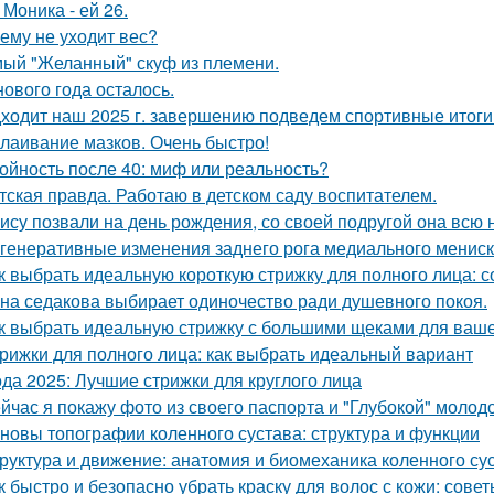
 Моника - ей 26.
ему не уходит вес?
ый "Желанный" скуф из племени.
нового года осталось.
ходит наш 2025 г. завершению подведем спортивные итоги
лаивание мазков. Очень быстро!
ойность после 40: миф или реальность?
тская правда. Работаю в детском саду воспитателем.
ису позвали на день рождения, со своей подругой она всю
генеративные изменения заднего рога медиального мениска
к выбрать идеальную короткую стрижку для полного лица: 
на седакова выбирает одиночество ради душевного покоя.
к выбрать идеальную стрижку с большими щеками для ваше
рижки для полного лица: как выбрать идеальный вариант
да 2025: Лучшие стрижки для круглого лица
йчас я покажу фото из своего паспорта и "Глубокой" молодо
новы топографии коленного сустава: структура и функции
руктура и движение: анатомия и биомеханика коленного су
к быстро и безопасно убрать краску для волос с кожи: сове