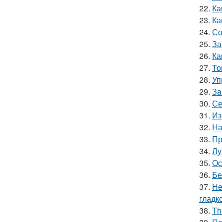
22.
Ка
23.
Ка
24.
Со
25.
За
26.
Ка
27.
То
28.
Уп
29.
Зa
30.
Се
31.
Из
32.
На
33.
Пр
34.
Лу
35.
Ос
36.
Бе
37.
Не
гладк
38.
Th