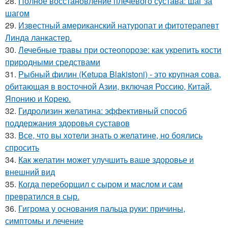
28.
Полное восстановление плечевого сустава: шаг за
шагом
29.
Известный американский натуропат и фитотерапевт
Линда ланкастер.
30.
Лечебные травы при остеопорозе: как укрепить кости
природными средствами
31.
Рыбный филин (Ketupa Blakistoni) - это крупная сова,
обитающая в восточной Азии, включая Россию, Китай,
Японию и Корею.
32.
Гидролизин желатина: эффективный способ
поддержания здоровья суставов
33.
Все, что вы хотели знать о желатине, но боялись
спросить
34.
Как желатин может улучшить ваше здоровье и
внешний вид
35.
Когда переборщил с сыром и маслом и сам
превратился в сыр.
36.
Гигрома у основания пальца руки: причины,
симптомы и лечение