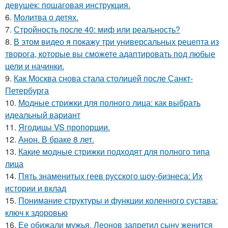
девушек: пошаговая инструкция.
6.
Молитва о детях.
7.
Стройность после 40: миф или реальность?
8.
В этом видео я покажу три универсальных рецепта из
творога, которые вы сможете адаптировать под любые
цели и начинки.
9.
Как Москва снова стала столицей после Санкт-
Петербурга
10.
Модные стрижки для полного лица: как выбрать
идеальный вариант
11.
Ягодицы VS пропорции.
12.
Анон. В браке 8 лет.
13.
Какие модные стрижки подходят для полного типа
лица
14.
Пять знаменитых геев русского шоу-бизнеса: Их
истории и вклад
15.
Понимание структуры и функции коленного сустава:
ключ к здоровью
16.
Ее обижали мужья, Леонов запретил сыну женится