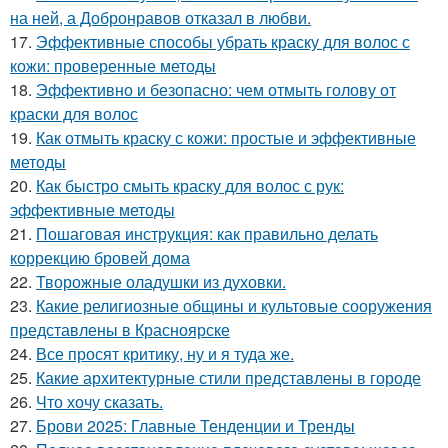
на ней, а Добронравов отказал в любви.
17.
Эффективные способы убрать краску для волос с
кожи: проверенные методы
18.
Эффективно и безопасно: чем отмыть голову от
краски для волос
19.
Как отмыть краску с кожи: простые и эффективные
методы
20.
Как быстро смыть краску для волос с рук:
эффективные методы
21.
Пошаговая инструкция: как правильно делать
коррекцию бровей дома
22.
Творожные оладушки из духовки.
23.
Какие религиозные общины и культовые сооружения
представлены в Красноярске
24.
Все просят критику, ну и я туда же.
25.
Какие архитектурные стили представлены в городе
26.
Что хочу сказать.
27.
Брови 2025: Главные Тенденции и Тренды